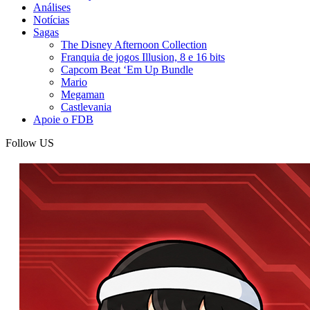
Análises
Notícias
Sagas
The Disney Afternoon Collection
Franquia de jogos Illusion, 8 e 16 bits
Capcom Beat ‘Em Up Bundle
Mario
Megaman
Castlevania
Apoie o FDB
Follow US