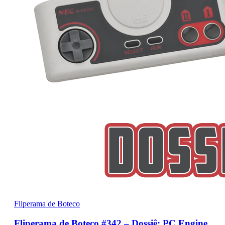
Fliperama de Boteco
Fliperama de Boteco #342 – Dossiê: PC Engine