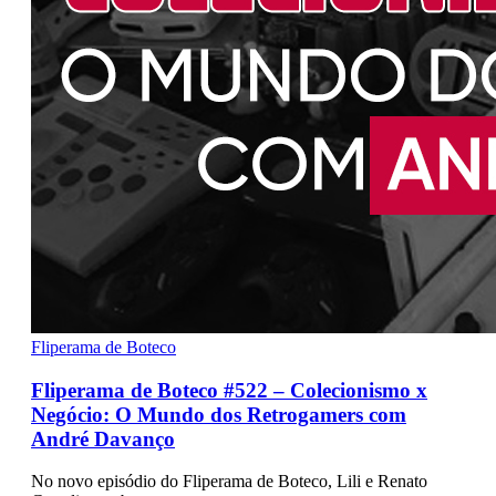
Fliperama de Boteco
Fliperama de Boteco #522 – Colecionismo x
Negócio: O Mundo dos Retrogamers com
André Davanço
No novo episódio do Fliperama de Boteco, Lili e Renato