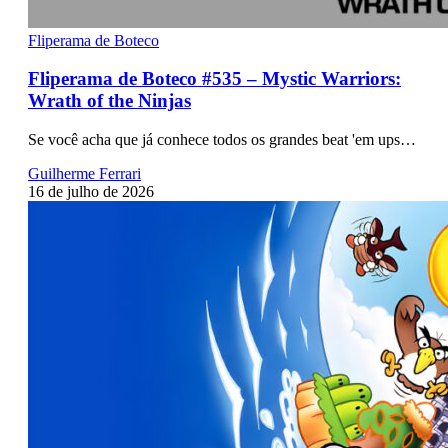
Fliperama de Boteco
Fliperama de Boteco #535 – Mystic Warriors:
Wrath of the Ninjas
Se você acha que já conhece todos os grandes beat 'em ups…
Guilherme Ferrari
16 de julho de 2026