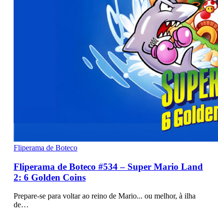
Fliperama de Boteco
Fliperama de Boteco #534 – Super Mario Land
2: 6 Golden Coins
Prepare-se para voltar ao reino de Mario... ou melhor, à ilha
de…