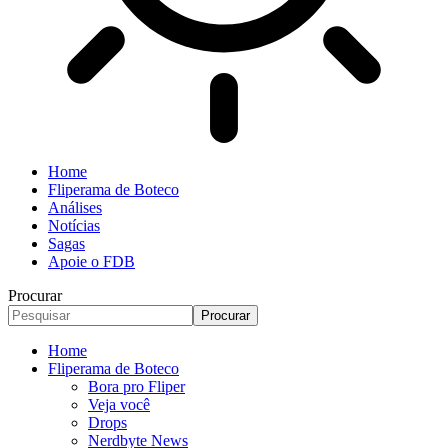
Home
Fliperama de Boteco
Análises
Notícias
Sagas
Apoie o FDB
Procurar
Home
Fliperama de Boteco
Bora pro Fliper
Veja você
Drops
Nerdbyte News