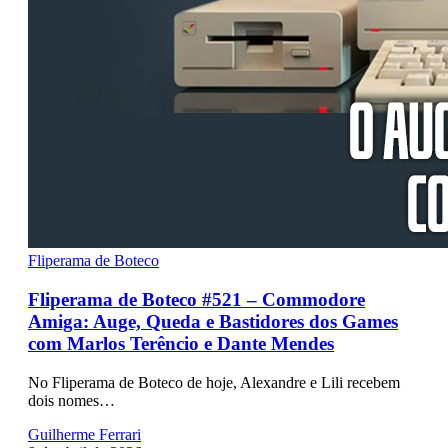
Fliperama de Boteco
Fliperama de Boteco #521 – Commodore
Amiga: Auge, Queda e Bastidores dos Games
com Marlos Terêncio e Dante Mendes
No Fliperama de Boteco de hoje, Alexandre e Lili recebem
dois nomes…
Guilherme Ferrari