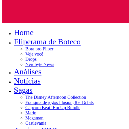
Home
Fliperama de Boteco
Bora pro Fliper
Veja você
Drops
Nerdbyte News
Análises
Notícias
Sagas
The Disney Afternoon Collection
Franquia de jogos Illusion, 8 e 16 bits
Capcom Beat ‘Em Up Bundle
Mario
Megaman
Castlevania