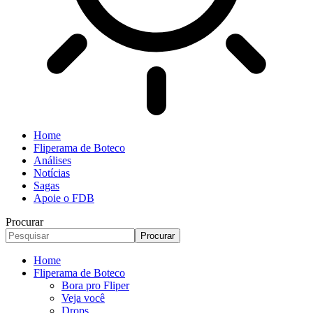
Home
Fliperama de Boteco
Análises
Notícias
Sagas
Apoie o FDB
Procurar
Home
Fliperama de Boteco
Bora pro Fliper
Veja você
Drops