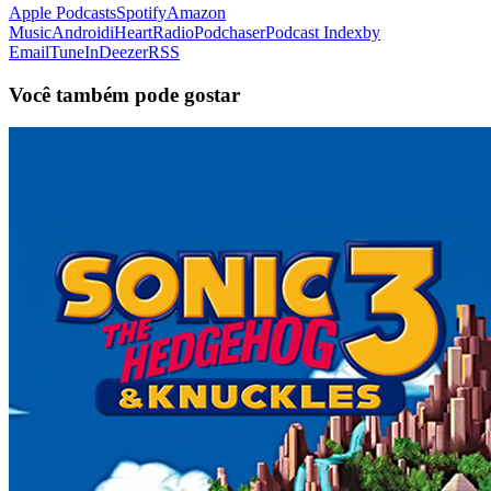
Apple Podcasts
Spotify
Amazon
Music
Android
iHeartRadio
Podchaser
Podcast Index
by
Email
TuneIn
Deezer
RSS
Você também pode gostar