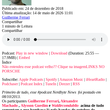
Publicado em: 24 de dezembro de 2018
Última atualização: 14 de maio de 2026 11:01
Guilherme Ferrari
Compartilhar
1 minuto de Leitura
Compartilhar
Podcast:
Play in new window
|
Download
(Duration: 25:55 —
17.9MB) |
Embed
Índice
Não entendeu esse podcast velho?? Clique na imagem
LINKS NO
PORSCHE
Subscribe:
Apple Podcasts
|
Spotify
|
Amazon Music
|
iHeartRadio
|
Podchaser
|
Podcast Index
|
TuneIn
|
Deezer
|
RSS
Primeiro de tudo, esse #podcast Nerdbyte News foi postado em
08/10/2013.
Os participantes
Guilherme Ferrari
,
Alexandre
Machado
,
Alysson Guedim
e
Waldircomdablio
acima de tudo
comentam o que bombava lá pela bandas de outubro de