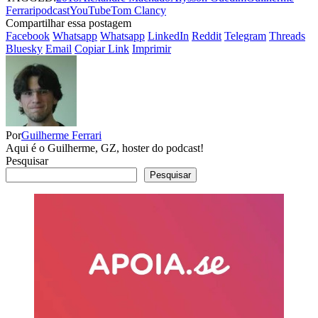
Ferrari
podcastYouTube
Tom Clancy
Compartilhar essa postagem
Facebook
Whatsapp
Whatsapp
LinkedIn
Reddit
Telegram
Threads
Bluesky
Email
Copiar Link
Imprimir
Por
Guilherme Ferrari
Aqui é o Guilherme, GZ, hoster do podcast!
Pesquisar
Pesquisar