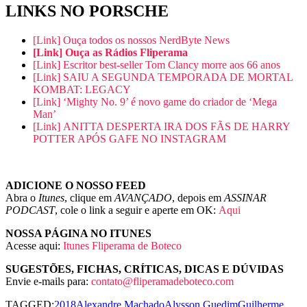
LINKS NO PORSCHE
[Link] Ouça todos os nossos NerdByte News
[Link] Ouça as Rádios Fliperama
[Link] Escritor best-seller Tom Clancy morre aos 66 anos
[Link] SAIU A SEGUNDA TEMPORADA DE MORTAL
KOMBAT: LEGACY
[Link] ‘Mighty No. 9’ é novo game do criador de ‘Mega
Man’
[Link] ANITTA DESPERTA IRA DOS FÃS DE HARRY
POTTER APÓS GAFE NO INSTAGRAM
ADICIONE O NOSSO FEED
Abra o
Itunes
, clique em
AVANÇADO
, depois em
ASSINAR
PODCAST
, cole o link a seguir e aperte em OK:
Aqui
NOSSA PÁGINA NO ITUNES
Acesse aqui:
Itunes Fliperama de Boteco
SUGESTÕES, FICHAS, CRÍTICAS, DICAS E DÚVIDAS
Envie e-mails para:
contato@fliperamadeboteco.com
TAGGED:
2018
Alexandre Machado
Alysson Guedim
Guilherme