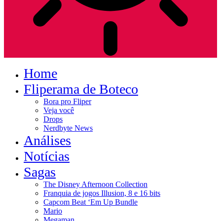
Home
Fliperama de Boteco
Bora pro Fliper
Veja você
Drops
Nerdbyte News
Análises
Notícias
Sagas
The Disney Afternoon Collection
Franquia de jogos Illusion, 8 e 16 bits
Capcom Beat ‘Em Up Bundle
Mario
Megaman