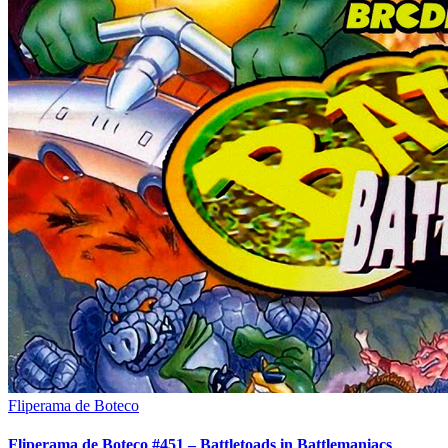
Fliperama de Boteco
Fliperama de Boteco #451 – Battletoads in Battlemaniacs