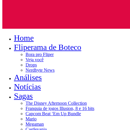
Home
Fliperama de Boteco
Bora pro Fliper
Veja você
Drops
Nerdbyte News
Análises
Notícias
Sagas
The Disney Afternoon Collection
Franquia de jogos Illusion, 8 e 16 bits
Capcom Beat ‘Em Up Bundle
Mario
Megaman
Castlevania