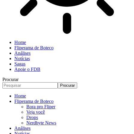
Home
Fliperama de Boteco
Análises
Notícias
Sagas
Apoie o FDB
Procurar
Home
Fliperama de Boteco
Bora pro Fliper
Veja você
Drops
Nerdbyte News
Análises
Notícias