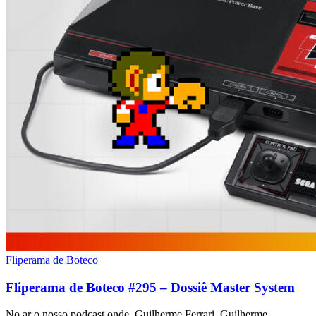
Fliperama de Boteco
Fliperama de Boteco #295 – Dossiê Master System
No ar o nosso podcast onde, Guilherme Ferrari, Guilherme