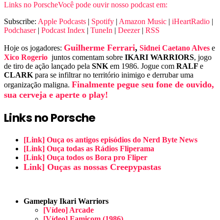
Links no Porsche
Você pode ouvir nosso podcast em:
Subscribe:
Apple Podcasts
|
Spotify
|
Amazon Music
|
iHeartRadio
|
Podchaser
|
Podcast Index
|
TuneIn
|
Deezer
|
RSS
Guilherme Ferrari
,
Hoje os jogadores:
Sidnei Caetano Alves
e
Xico Rogerio
juntos comentam sobre
IKARI WARRIORS
, jogo
de tiro de ação lançado pela
SNK
em 1986. Jogue com
RALF
e
CLARK
para se infiltrar no território inimigo e derrubar uma
Finalmente pegue seu fone de ouvido,
organização maligna.
sua cerveja e aperte o play!
Links no Porsche
[Link] Ouça os antigos episódios do Nerd Byte News
[Link] Ouça todas as Rádios Fliperama
[Link] Ouça todos os Bora pro Fliper
Link] Ouças as nossas Creepypastas
Gameplay Ikari Warriors
[Vídeo] Arcade
[Vídeo] Famicom (1986)