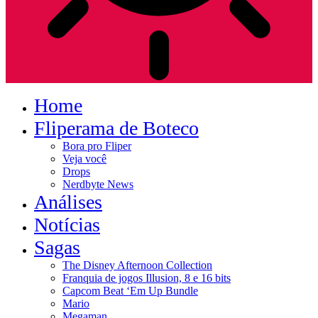
Home
Fliperama de Boteco
Bora pro Fliper
Veja você
Drops
Nerdbyte News
Análises
Notícias
Sagas
The Disney Afternoon Collection
Franquia de jogos Illusion, 8 e 16 bits
Capcom Beat ‘Em Up Bundle
Mario
Megaman