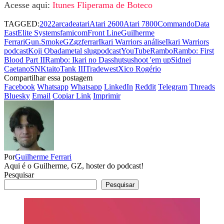
Acesse aqui:
Itunes Fliperama de Boteco
TAGGED:
2022
arcade
atari
Atari 2600
Atari 7800
Commando
Data
East
Elite Systems
famicom
Front Line
Guilherme
Ferrari
Gun.Smoke
GZ
gzferrar
Ikari Warriors análise
Ikari Warriors
podcast
Koji Obada
metal slug
podcastYouTube
Rambo
Rambo: First
Blood Part II
Rambo: Ikari no Dasshutsu
shoot 'em up
Sidnei
Caetano
SNK
taito
Tank III
Tradewest
Xico Rogério
Compartilhar essa postagem
Facebook
Whatsapp
Whatsapp
LinkedIn
Reddit
Telegram
Threads
Bluesky
Email
Copiar Link
Imprimir
Por
Guilherme Ferrari
Aqui é o Guilherme, GZ, hoster do podcast!
Pesquisar
Pesquisar