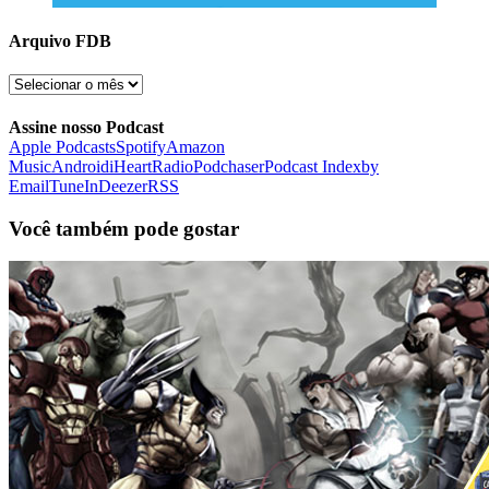
Arquivo FDB
Arquivo
FDB
Assine nosso Podcast
Apple Podcasts
Spotify
Amazon
Music
Android
iHeartRadio
Podchaser
Podcast Index
by
Email
TuneIn
Deezer
RSS
Você também pode gostar