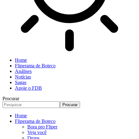
Home
Fliperama de Boteco
Análises
Notícias
Sagas
Apoie o FDB
Procurar
Home
Fliperama de Boteco
Bora pro Fliper
Veja você
Drops