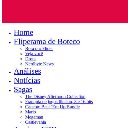
Home
Fliperama de Boteco
Bora pro Fliper
Veja você
Drops
Nerdbyte News
Análises
Notícias
Sagas
The Disney Afternoon Collection
Franquia de jogos Illusion, 8 e 16 bits
Capcom Beat ‘Em Up Bundle
Mario
Megaman
Castlevania