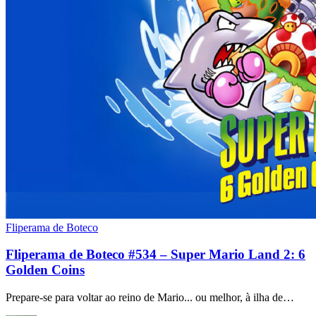
Fliperama de Boteco
Fliperama de Boteco #534 – Super Mario Land 2: 6
Golden Coins
Prepare-se para voltar ao reino de Mario... ou melhor, à ilha de…