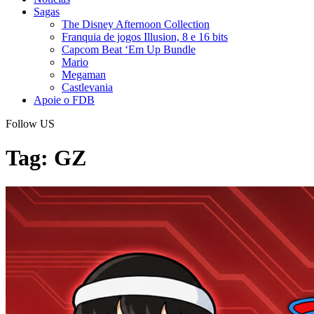
Sagas
The Disney Afternoon Collection
Franquia de jogos Illusion, 8 e 16 bits
Capcom Beat ‘Em Up Bundle
Mario
Megaman
Castlevania
Apoie o FDB
Follow US
Tag:
GZ