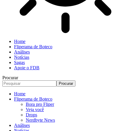
Home
Fliperama de Boteco
Análises
Notícias
Sagas
Apoie o FDB
Procurar
Home
Fliperama de Boteco
Bora pro Fliper
Veja você
Drops
Nerdbyte News
Análises
Notícias