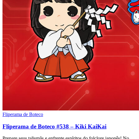
Fliperama de Boteco
Fliperama de Boteco #538 – Kiki KaiKai
Prepare seus talismãs e enfrente espíritos do folclore japonês! No