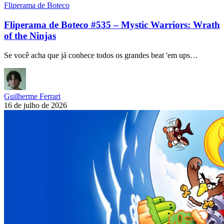
Fliperama de Boteco
Fliperama de Boteco #535 – Mystic Warriors: Wrath
of the Ninjas
Se você acha que já conhece todos os grandes beat 'em ups…
Guilherme Ferrari
16 de julho de 2026