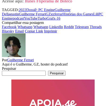
Acesse aqui:
Itunes Fliperama de Boteco
TAGGED:
2022
Dossiê: PC Engine
Guilherme
Dellagustin
Guilherme Ferrari
GZ
gzferrar
Histórias dos Games
Lili
PC
Engine
podcastYouTube
TurboGrafx-16
Compartilhar essa postagem
Facebook
Whatsapp
Whatsapp
LinkedIn
Reddit
Telegram
Threads
Bluesky
Email
Copiar Link
Imprimir
Por
Guilherme Ferrari
Aqui é o Guilherme, GZ, hoster do podcast!
Pesquisar
Pesquisar