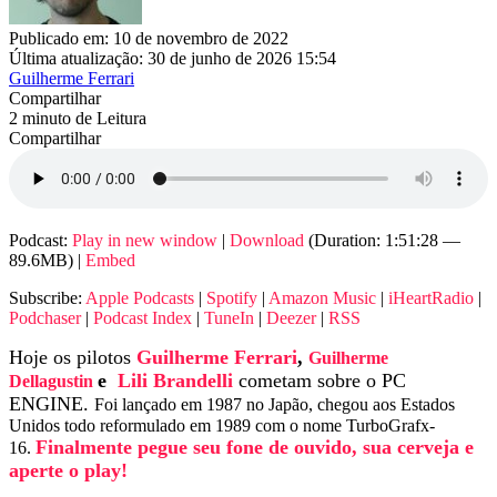
Publicado em: 10 de novembro de 2022
Última atualização: 30 de junho de 2026 15:54
Guilherme Ferrari
Compartilhar
2 minuto de Leitura
Compartilhar
Podcast:
Play in new window
|
Download
(Duration: 1:51:28 —
89.6MB) |
Embed
Subscribe:
Apple Podcasts
|
Spotify
|
Amazon Music
|
iHeartRadio
|
Podchaser
|
Podcast Index
|
TuneIn
|
Deezer
|
RSS
Hoje os pilotos
Guilherme Ferrari
,
Guilherme
e
Lili Brandelli
cometam sobre o PC
Dellagustin
ENGINE.
Foi lançado em 1987 no Japão, chegou aos Estados
Unidos todo reformulado em 1989 com o nome TurboGrafx-
Finalmente pegue seu fone de ouvido, sua cerveja e
16.
aperte o play!