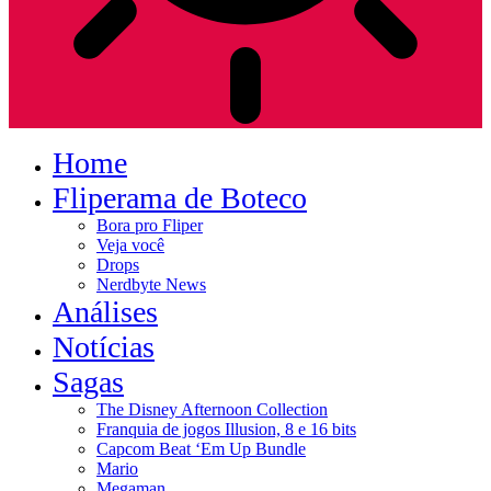
Home
Fliperama de Boteco
Bora pro Fliper
Veja você
Drops
Nerdbyte News
Análises
Notícias
Sagas
The Disney Afternoon Collection
Franquia de jogos Illusion, 8 e 16 bits
Capcom Beat ‘Em Up Bundle
Mario
Megaman