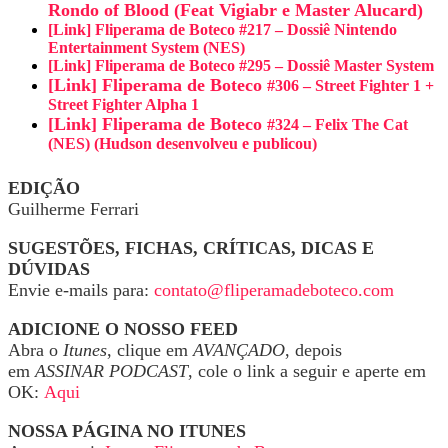
Rondo of Blood (Feat Vigiabr e Master Alucard)
[Link] Fliperama de Boteco #217 – Dossiê Nintendo
Entertainment System (NES)
[Link] Fliperama de Boteco #295 – Dossiê Master System
[Link] Fliperama de Boteco
#306 – Street Fighter 1 +
Street Fighter Alpha 1
[Link] Fliperama de Boteco
#324 – Felix The Cat
(NES) (Hudson desenvolveu e publicou)
EDIÇÃO
Guilherme Ferrari
SUGESTÕES, FICHAS, CRÍTICAS, DICAS E
DÚVIDAS
Envie e-mails para:
contato@fliperamadeboteco.com
ADICIONE O NOSSO FEED
Abra o
Itunes
, clique em
AVANÇADO
, depois
em
ASSINAR PODCAST
, cole o link a seguir e aperte em
OK:
Aqui
NOSSA PÁGINA NO ITUNES