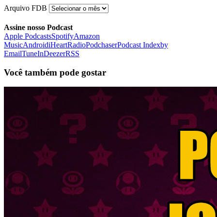
Arquivo FDB
Assine nosso Podcast
Apple Podcasts
Spotify
Amazon
Music
Android
iHeartRadio
Podchaser
Podcast Index
by
Email
TuneIn
Deezer
RSS
Você também pode gostar