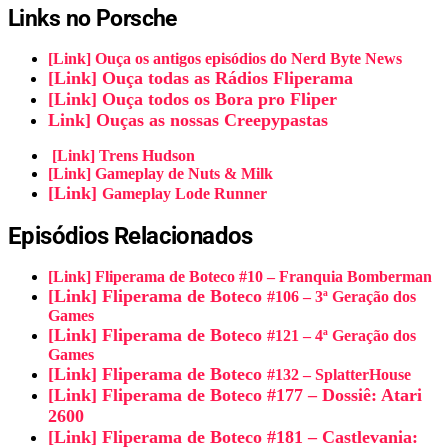
Links no Porsche
[Link] Ouça os antigos episódios do Nerd Byte News
[Link] Ouça todas as Rádios Fliperama
[Link] Ouça todos os Bora pro Fliper
Link] Ouças as nossas Creepypastas
[Link] Trens Hudson
[Link] Gameplay de Nuts & Milk
[Link]
Gameplay Lode Runner
Episódios Relacionados
[Link] Fliperama de Boteco #10 – Franquia Bomberman
[Link] Fliperama de Boteco
#106 – 3ª Geração dos
Games
[Link] Fliperama de Boteco
#121 – 4ª Geração dos
Games
[Link] Fliperama de Boteco
#132 – SplatterHouse
[Link] Fliperama de Boteco #177 – Dossiê: Atari
2600
[Link] Fliperama de Boteco
#181 – Castlevania: