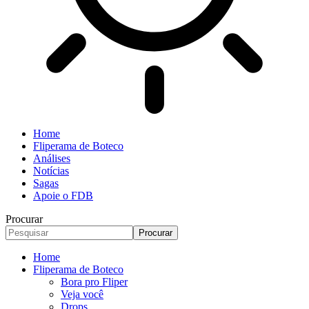
Home
Fliperama de Boteco
Análises
Notícias
Sagas
Apoie o FDB
Procurar
Home
Fliperama de Boteco
Bora pro Fliper
Veja você
Drops