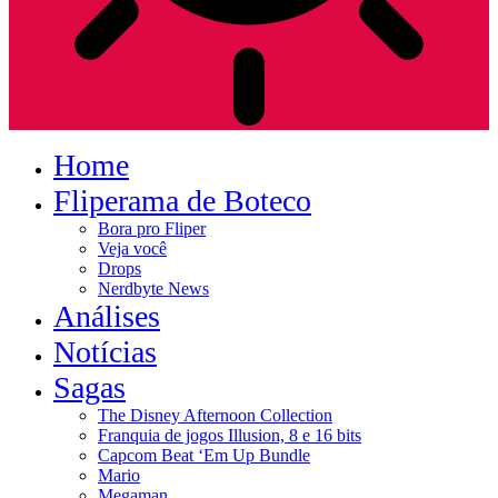
Home
Fliperama de Boteco
Bora pro Fliper
Veja você
Drops
Nerdbyte News
Análises
Notícias
Sagas
The Disney Afternoon Collection
Franquia de jogos Illusion, 8 e 16 bits
Capcom Beat ‘Em Up Bundle
Mario
Megaman