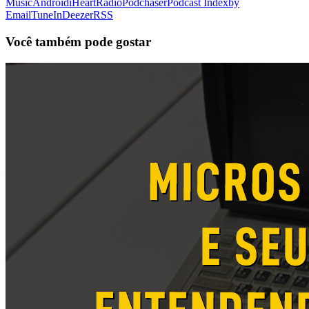
Music
Android
iHeartRadio
Podchaser
Podcast Index
by
Email
TuneIn
Deezer
RSS
Você também pode gostar