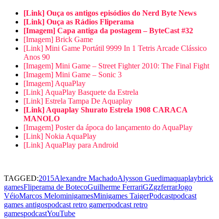
[Link] Ouça os antigos episódios do Nerd Byte News
[Link] Ouça as Rádios Fliperama
[Imagem] Capa antiga da postagem – ByteCast #32
[Imagem] Brick Game
[Link] Mini Game Portátil 9999 In 1 Tetris Arcade Clássico
Anos 90
[Imagem] Mini Game – Street Fighter 2010: The Final Fight
[Imagem] Mini Game – Sonic 3
[Imagem] AquaPlay
[Link] AquaPlay Basquete da Estrela
[Link] Estrela Tampa De Aquaplay
[Link] Aquaplay Shurato Estrela 1908 CARACA
MANOLO
[Imagem] Poster da ápoca do lançamento do AquaPlay
[Link] Nokia AquaPlay
[Link] AquaPlay para Android
TAGGED:
2015
Alexandre Machado
Alysson Guedim
aquaplay
brick
games
Fliperama de Boteco
Guilherme Ferrari
GZ
gzferrar
Jogo
Véio
Marcos Melo
minigames
Minigames Taiger
Podcast
podcast
games antigos
podcast retro gamer
podcast retro
games
podcastYouTube