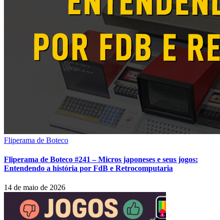
Fliperama de Boteco
Fliperama de Boteco #241 – Micros japoneses e seus jogos:
Entendendo a história por FdB e Retrocomputaria
14 de maio de 2026