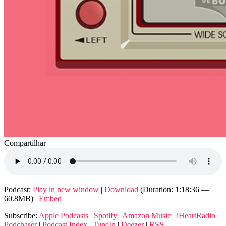
Compartilhar
Podcast:
Play in new window
|
Download
(Duration: 1:18:36 —
60.8MB) |
Embed
Subscribe:
Apple Podcasts
|
Spotify
|
Amazon Music
|
iHeartRadio
|
Podchaser
|
Podcast Index
|
TuneIn
|
Deezer
|
RSS