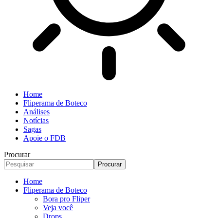
Home
Fliperama de Boteco
Análises
Notícias
Sagas
Apoie o FDB
Procurar
Home
Fliperama de Boteco
Bora pro Fliper
Veja você
Drops