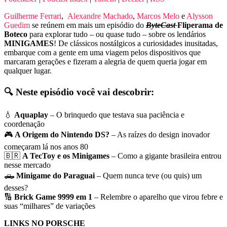
Guilherme Ferrari
,
Alexandre Machado
,
Marcos Melo
e
Alysson
Guedim
se reúnem em mais um episódio do
ByteCast
Fliperama de
Boteco
para explorar tudo – ou quase tudo – sobre os lendários
MINIGAMES
! De clássicos nostálgicos a curiosidades inusitadas,
embarque com a gente em uma viagem pelos dispositivos que
marcaram gerações e fizeram a alegria de quem queria jogar em
qualquer lugar.
🔍
Neste episódio você vai descobrir:
💧
Aquaplay
– O brinquedo que testava sua paciência e
coordenação
🎮
A Origem do Nintendo DS?
– As raízes do design inovador
começaram lá nos anos 80
🇧🇷
A TecToy e os Minigames
– Como a gigante brasileira entrou
nesse mercado
🛻
Minigame do Paraguai
– Quem nunca teve (ou quis) um
desses?
🔢
Brick Game 9999 em 1
– Relembre o aparelho que virou febre e
suas “milhares” de variações
LINKS NO PORSCHE