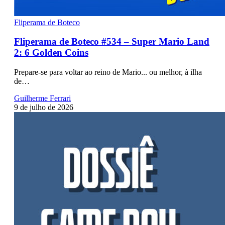
Fliperama de Boteco
Fliperama de Boteco #534 – Super Mario Land
2: 6 Golden Coins
Prepare-se para voltar ao reino de Mario... ou melhor, à ilha
de…
Guilherme Ferrari
9 de julho de 2026