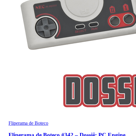
Fliperama de Boteco
Fliperama de Boteco #342 – Dossiê: PC Engine