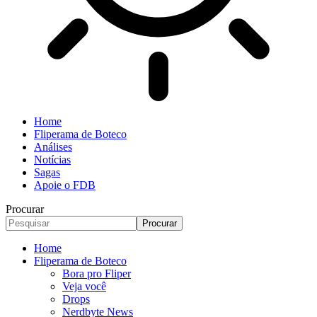
Home
Fliperama de Boteco
Análises
Notícias
Sagas
Apoie o FDB
Procurar
Home
Fliperama de Boteco
Bora pro Fliper
Veja você
Drops
Nerdbyte News