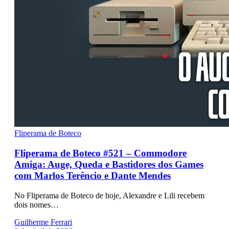
Fliperama de Boteco
Fliperama de Boteco #521 – Commodore
Amiga: Auge, Queda e Bastidores dos Games
com Marlos Terêncio e Dante Mendes
No Fliperama de Boteco de hoje, Alexandre e Lili recebem
dois nomes…
Guilherme Ferrari