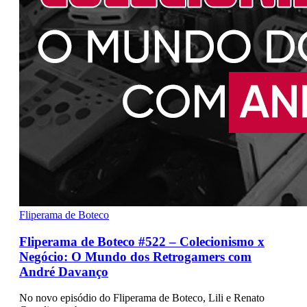
Fliperama de Boteco
Fliperama de Boteco #522 – Colecionismo x
Negócio: O Mundo dos Retrogamers com
André Davanço
No novo episódio do Fliperama de Boteco, Lili e Renato