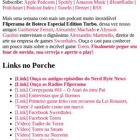
Subscribe:
Apple Podcasts
|
Spotify
|
Amazon Music
|
iHeartRadio
|
Podchaser
|
Podcast Index
|
TuneIn
|
Deezer
|
RSS
Mais uma semana com mais um podcast muito inoxidável
Fliperama de Boteco Especial Edition Turbo
, dessa vez nosso
amigos
Guilherme Ferrari
,
Alexandre Machado
e
Alysson
Guedim
entrevistam o digníssimo
Alessandro Martinello
, diretor de
arte na empresa de games
Swordtales
. Ouça o cast para conhecer
um pouco mais sobre o incrível game
Toren
.
Finalmente pegue seu
fone de ouvido, sua cerveja e aperte o play!
Links no Porche
[Link] Ouça os antigos episódios do Nerd Byte News
[Link] Ouça as Rádios Fliperama
[Link] Creepypasta #01 – O Atari do meu Pai
[Link] Entrevistas que já fizemos
[Link] Primeiro game feito com recursos da Lei Rouanet,
‘Toren’ é saudado como um marco
[Link] Facebook Swordtales
[Link] Facebook Toren
[Vídeo] Trailer do Toren
[Vídeo] Toren na Steam
[Vídeo] Toren na Nuuvem