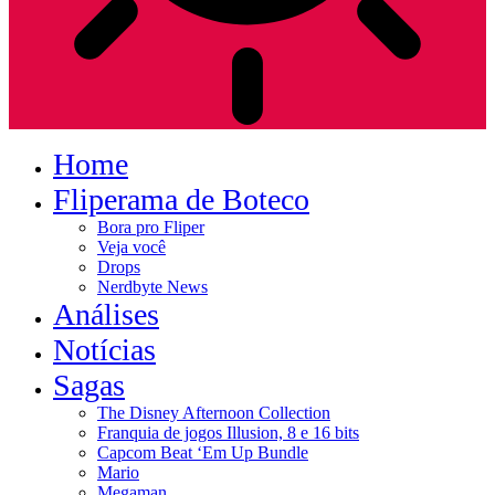
Home
Fliperama de Boteco
Bora pro Fliper
Veja você
Drops
Nerdbyte News
Análises
Notícias
Sagas
The Disney Afternoon Collection
Franquia de jogos Illusion, 8 e 16 bits
Capcom Beat ‘Em Up Bundle
Mario
Megaman