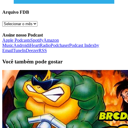
Arquivo FDB
Arquivo
FDB
Assine nosso Podcast
Apple Podcasts
Spotify
Amazon
Music
Android
iHeartRadio
Podchaser
Podcast Index
by
Email
TuneIn
Deezer
RSS
Você também pode gostar