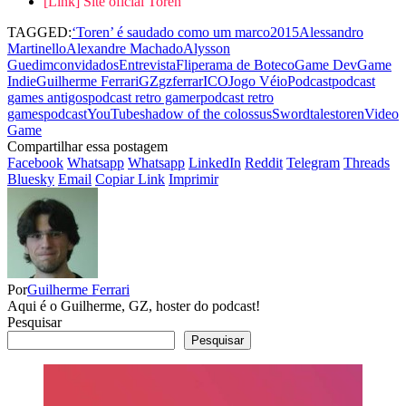
[Link] Site oficial Toren
TAGGED:
‘Toren’ é saudado como um marco
2015
Alessandro
Martinello
Alexandre Machado
Alysson
Guedim
convidados
Entrevista
Fliperama de Boteco
Game Dev
Game
Indie
Guilherme Ferrari
GZ
gzferrar
ICO
Jogo Véio
Podcast
podcast
games antigos
podcast retro gamer
podcast retro
games
podcastYouTube
shadow of the colossus
Swordtales
toren
Video
Game
Compartilhar essa postagem
Facebook
Whatsapp
Whatsapp
LinkedIn
Reddit
Telegram
Threads
Bluesky
Email
Copiar Link
Imprimir
Por
Guilherme Ferrari
Aqui é o Guilherme, GZ, hoster do podcast!
Pesquisar
Pesquisar