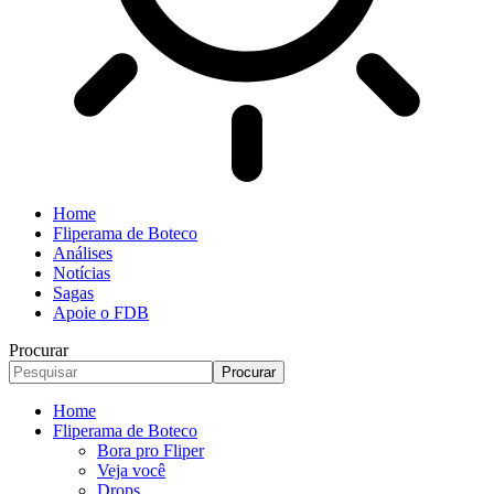
Home
Fliperama de Boteco
Análises
Notícias
Sagas
Apoie o FDB
Procurar
Home
Fliperama de Boteco
Bora pro Fliper
Veja você
Drops