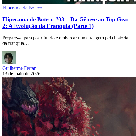
Fliperama de Boteco
Fliperama de Boteco #03 – Da Gênese ao Top Gear
2: A Evolução da Franquia (Parte 1)
Prepare-se para pisar fundo e embarcar numa viagem pela história
da franquia…
Guilherme Ferrari
13 de maio de 2026