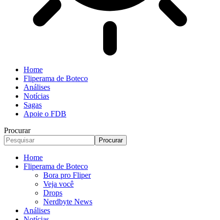
Home
Fliperama de Boteco
Análises
Notícias
Sagas
Apoie o FDB
Procurar
Home
Fliperama de Boteco
Bora pro Fliper
Veja você
Drops
Nerdbyte News
Análises
Notícias