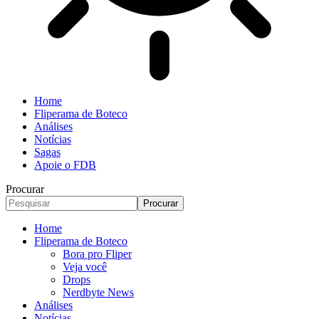
Home
Fliperama de Boteco
Análises
Notícias
Sagas
Apoie o FDB
Procurar
Home
Fliperama de Boteco
Bora pro Fliper
Veja você
Drops
Nerdbyte News
Análises
Notícias