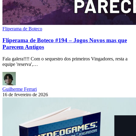
Fliperama de Boteco
Fliperama de Boteco #194 – Jogos Novos mas que
Parecem Antigos
Fala galera!!!! Com o sequestro dos primeiros Vingadores, resta a
equipe 'reserva',…
Guilherme Ferrari
16 de fevereiro de 2026