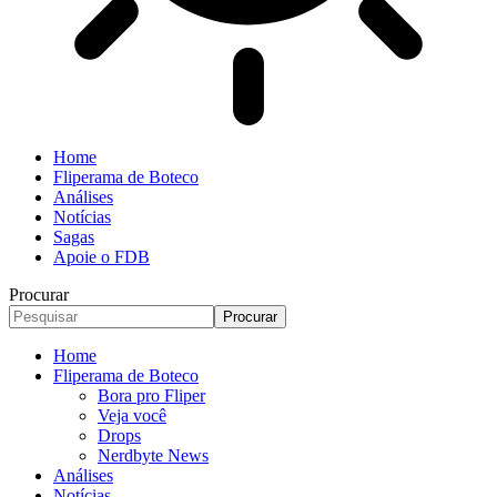
Home
Fliperama de Boteco
Análises
Notícias
Sagas
Apoie o FDB
Procurar
Home
Fliperama de Boteco
Bora pro Fliper
Veja você
Drops
Nerdbyte News
Análises
Notícias