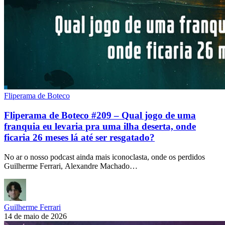
Fliperama de Boteco
Fliperama de Boteco #209 – Qual jogo de uma
franquia eu levaria pra uma ilha deserta, onde
ficaria 26 meses lá até ser resgatado?
No ar o nosso podcast ainda mais iconoclasta, onde os perdidos
Guilherme Ferrari, Alexandre Machado…
Guilherme Ferrari
14 de maio de 2026