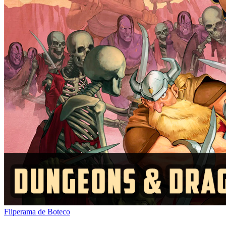
Fliperama de Boteco