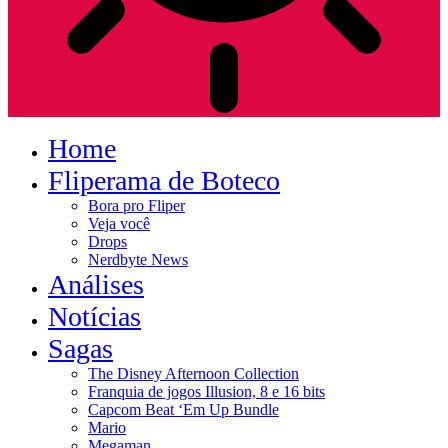
Home
Fliperama de Boteco
Bora pro Fliper
Veja você
Drops
Nerdbyte News
Análises
Notícias
Sagas
The Disney Afternoon Collection
Franquia de jogos Illusion, 8 e 16 bits
Capcom Beat ‘Em Up Bundle
Mario
Megaman