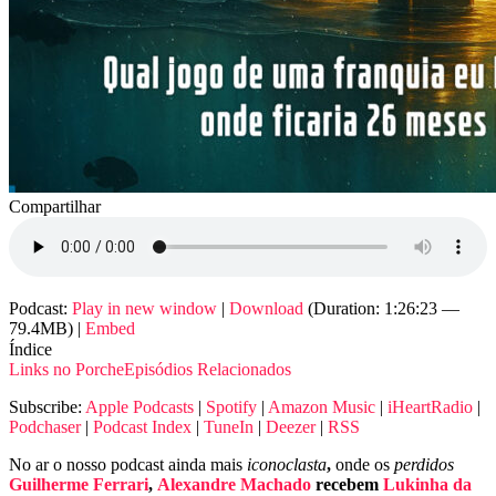
Compartilhar
Podcast:
Play in new window
|
Download
(Duration: 1:26:23 —
79.4MB) |
Embed
Índice
Links no Porche
Episódios Relacionados
Subscribe:
Apple Podcasts
|
Spotify
|
Amazon Music
|
iHeartRadio
|
Podchaser
|
Podcast Index
|
TuneIn
|
Deezer
|
RSS
No ar o nosso podcast ainda mais
iconoclasta
,
onde os
perdidos
Guilherme Ferrari
,
Alexandre Machado
recebem
Lukinha da