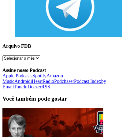
Arquivo FDB
Arquivo
FDB
Assine nosso Podcast
Apple Podcasts
Spotify
Amazon
Music
Android
iHeartRadio
Podchaser
Podcast Index
by
Email
TuneIn
Deezer
RSS
Você também pode gostar