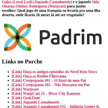
Galea (Lucal Leal)
(Jogando Casualmente)
e o japonês
Sida
Onarua (Sidney Rodrigues)
(Warpcast)
para juntos
escolher:
Qual jogo de uma franquia eu levaria pra uma ilha
deserta, onde ficaria 26 meses lá até ser resgatado?
Links no Porche
[
Link] Ouça os antigos episódios do Nerd Byte News
[Link] Ouça as Rádios Fliperama
[Link] Creepypasta #01 – O Atari do meu Pai
[Link] Creepypasta #02 – Não Descanse em Paz
[Link] Warpcast
[Link] WarpCast 15 – River City Ramson
[Link] GeekZone
[Link] Jogando Casualmente
[Link] Jogando Casualmente #12 – Infância Gamer ft.