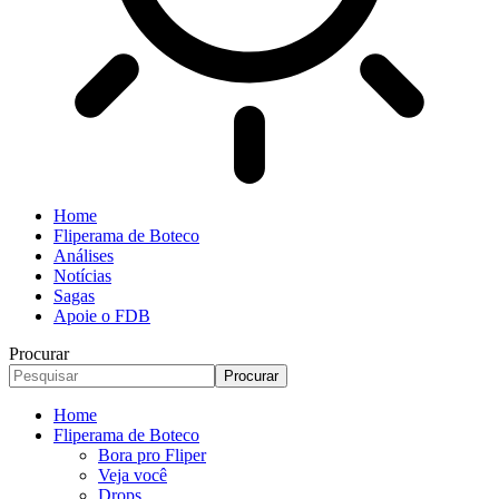
Home
Fliperama de Boteco
Análises
Notícias
Sagas
Apoie o FDB
Procurar
Home
Fliperama de Boteco
Bora pro Fliper
Veja você
Drops