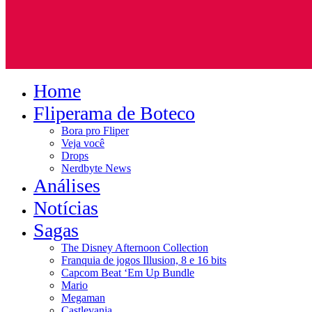
Home
Fliperama de Boteco
Bora pro Fliper
Veja você
Drops
Nerdbyte News
Análises
Notícias
Sagas
The Disney Afternoon Collection
Franquia de jogos Illusion, 8 e 16 bits
Capcom Beat ‘Em Up Bundle
Mario
Megaman
Castlevania