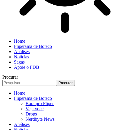
Home
Fliperama de Boteco
Análises
Notícias
Sagas
Apoie o FDB
Procurar
Home
Fliperama de Boteco
Bora pro Fliper
Veja você
Drops
Nerdbyte News
Análises
Notícias