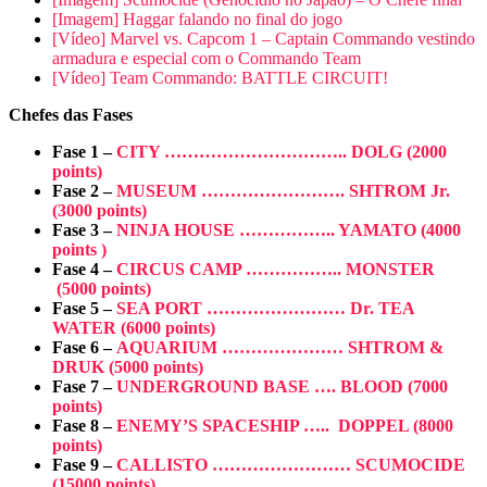
[Imagem] Haggar falando no final do jogo
[Vídeo] Marvel vs. Capcom 1 – Captain Commando vestindo
armadura e especial com o Commando Team
[Vídeo] Team Commando: BATTLE CIRCUIT!
Chefes das Fases
Fase 1 –
CITY ………………………….. DOLG (2000
points)
Fase 2 –
MUSEUM ……………………. SHTROM Jr.
(3000 points)
Fase 3 –
NINJA HOUSE …………….. YAMATO (4000
points )
Fase 4 –
CIRCUS CAMP …………….. MONSTER
(5000 points)
Fase 5 –
SEA PORT …………………… Dr. TEA
WATER (6000 points)
Fase 6 –
AQUARIUM ………………… SHTROM &
DRUK (5000 points)
Fase 7 –
UNDERGROUND BASE …. BLOOD (7000
points)
Fase 8 –
ENEMY’S SPACESHIP ….. DOPPEL (8000
points)
Fase 9 –
CALLISTO …………………… SCUMOCIDE
(15000 points)