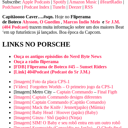
Subscribe:
Apple Podcasts
|
Spotify
|
Amazon Music
|
iHeartRadio
|
Podchaser
|
Podcast Index
|
TuneIn
|
Deezer
|
RSS
Capitãoooo Caver….#sqn.
Hoje no
Fliperama
de Boteco
Alysson, O Guedim
,
Marcos Índio Melo
e
Sr J.M.
(404 Podcast)
trazem muita informação sobre um dos maiores Beat
‘em up futurísticos já lançados. Boa época da Capcom.
LINKS NO PORSCHE
Ouça os antigos episódios do Nerd Byte News
Ouça a rádio fliperama
[FDB] Fliperama de Boteco #45 – Sunset Riders
[Link] 404Podcast (Podcast do Sr J.M.)
[Imagem] Foto da placa CPS-1
[Vídeo] Forgotten Worlds – O primeiro jogo da CPS-1
[Imagem] Metro City –
Captain Commando
–
Final Figth
[Imagem] Captain Commando designs diferentes
[Imagem] Captain Commando (Capitão Comando)
[Imagem] Mack the Knife / Jennet(japão) (Múmia)
[Imagem] Baby Head / Hoover (japão) (Baby)
[Imagem] Ginzu / Shô (japão) (Ninja)
[Imagem] SIM! O Baby e seu robô entra em um outro robô
[Imagem] Scumocide (Genocídio no Japão) – O Chefe final