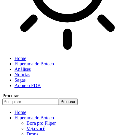
Home
Fliperama de Boteco
Análises
Notícias
Sagas
Apoie o FDB
Procurar
Home
Fliperama de Boteco
Bora pro Fliper
Veja você
Drops