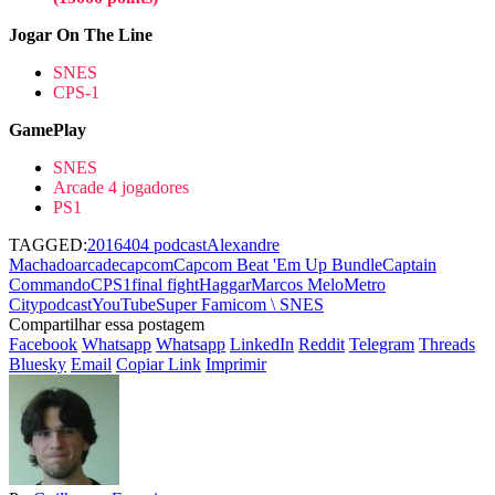
Jogar On The Line
SNES
CPS-1
GamePlay
SNES
Arcade 4 jogadores
PS1
TAGGED:
2016
404 podcast
Alexandre
Machado
arcade
capcom
Capcom Beat 'Em Up Bundle
Captain
Commando
CPS1
final fight
Haggar
Marcos Melo
Metro
City
podcastYouTube
Super Famicom \ SNES
Compartilhar essa postagem
Facebook
Whatsapp
Whatsapp
LinkedIn
Reddit
Telegram
Threads
Bluesky
Email
Copiar Link
Imprimir