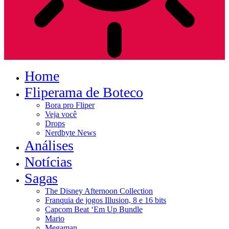
Home
Fliperama de Boteco
Bora pro Fliper
Veja você
Drops
Nerdbyte News
Análises
Notícias
Sagas
The Disney Afternoon Collection
Franquia de jogos Illusion, 8 e 16 bits
Capcom Beat ‘Em Up Bundle
Mario
Megaman