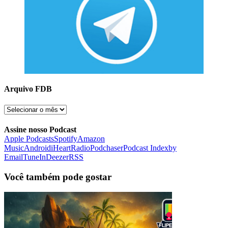
Arquivo FDB
Arquivo
FDB
Assine nosso Podcast
Apple Podcasts
Spotify
Amazon
Music
Android
iHeartRadio
Podchaser
Podcast Index
by
Email
TuneIn
Deezer
RSS
Você também pode gostar