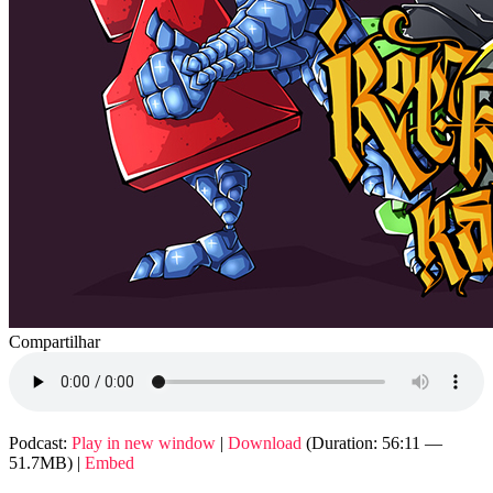
Compartilhar
Podcast:
Play in new window
|
Download
(Duration: 56:11 —
51.7MB) |
Embed