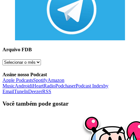
Arquivo FDB
Arquivo
FDB
Assine nosso Podcast
Apple Podcasts
Spotify
Amazon
Music
Android
iHeartRadio
Podchaser
Podcast Index
by
Email
TuneIn
Deezer
RSS
Você também pode gostar