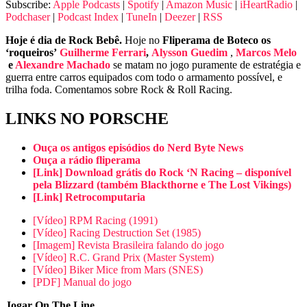
Subscribe:
Apple Podcasts
|
Spotify
|
Amazon Music
|
iHeartRadio
|
Podchaser
|
Podcast Index
|
TuneIn
|
Deezer
|
RSS
Hoje é dia de Rock Bebê.
Hoje no
Fliperama de Boteco os
‘roqueiros’
Guilherme Ferrari
,
Alysson Guedim
,
Marcos Melo
e
Alexandre Machado
se matam no jogo puramente de estratégia e
guerra entre carros equipados com todo o armamento possível, e
trilha foda. Comentamos sobre Rock & Roll Racing.
LINKS NO PORSCHE
Ouça os antigos episódios do Nerd Byte News
Ouça a rádio fliperama
[Link] Download grátis do Rock ‘N Racing – disponível
pela Blizzard (também Blackthorne e The Lost Vikings)
[Link] Retrocomputaria
[Vídeo] RPM Racing (1991)
[Vídeo] Racing Destruction Set (1985)
[Imagem] Revista Brasileira falando do jogo
[Vídeo] R.C. Grand Prix (Master System)
[Vídeo] Biker Mice from Mars (SNES)
[PDF] Manual do jogo
Jogar On The Line