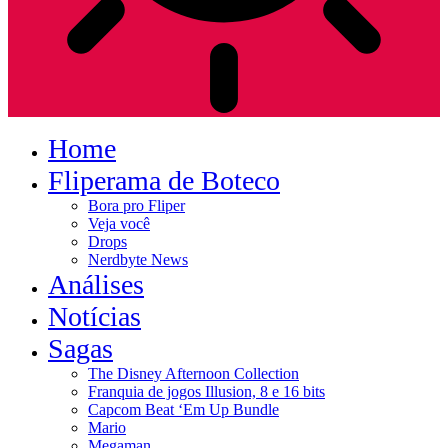
Home
Fliperama de Boteco
Bora pro Fliper
Veja você
Drops
Nerdbyte News
Análises
Notícias
Sagas
The Disney Afternoon Collection
Franquia de jogos Illusion, 8 e 16 bits
Capcom Beat ‘Em Up Bundle
Mario
Megaman