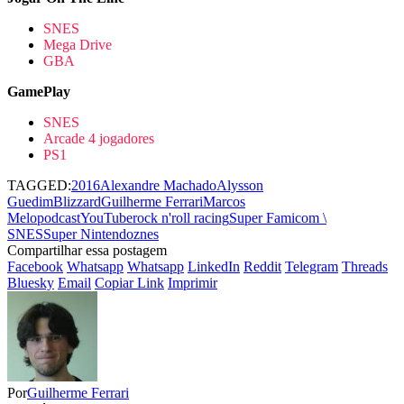
SNES
Mega Drive
GBA
GamePlay
SNES
Arcade 4 jogadores
PS1
TAGGED:
2016
Alexandre Machado
Alysson
Guedim
Blizzard
Guilherme Ferrari
Marcos
Melo
podcastYouTube
rock n'roll racing
Super Famicom \
SNES
Super Nintendo
znes
Compartilhar essa postagem
Facebook
Whatsapp
Whatsapp
LinkedIn
Reddit
Telegram
Threads
Bluesky
Email
Copiar Link
Imprimir
Por
Guilherme Ferrari