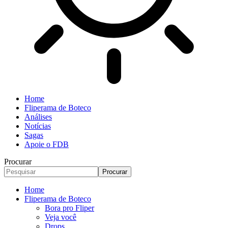
Home
Fliperama de Boteco
Análises
Notícias
Sagas
Apoie o FDB
Procurar
Home
Fliperama de Boteco
Bora pro Fliper
Veja você
Drops