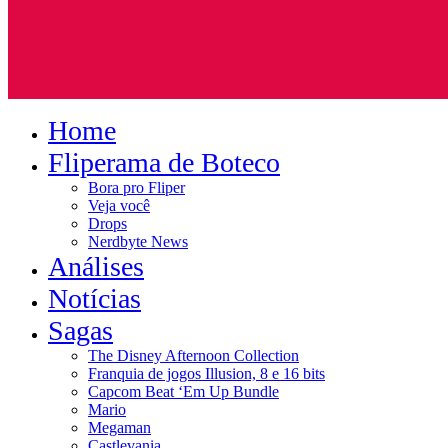
Home
Fliperama de Boteco
Bora pro Fliper
Veja você
Drops
Nerdbyte News
Análises
Notícias
Sagas
The Disney Afternoon Collection
Franquia de jogos Illusion, 8 e 16 bits
Capcom Beat ‘Em Up Bundle
Mario
Megaman
Castlevania