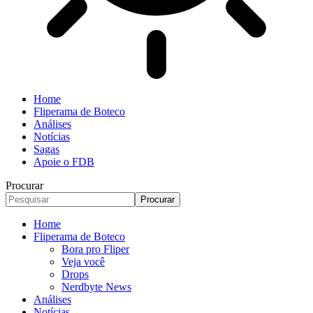
Home
Fliperama de Boteco
Análises
Notícias
Sagas
Apoie o FDB
Procurar
Home
Fliperama de Boteco
Bora pro Fliper
Veja você
Drops
Nerdbyte News
Análises
Notícias