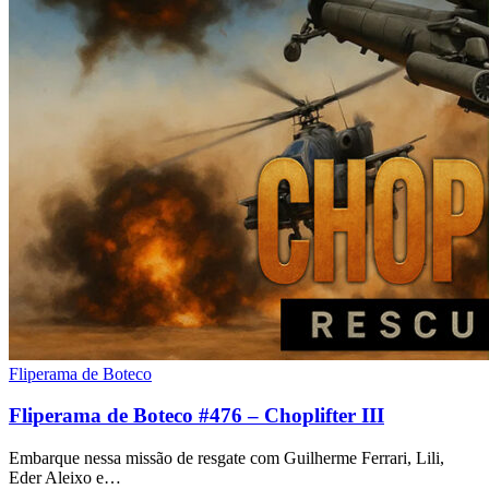
Fliperama de Boteco
Fliperama de Boteco #476 – Choplifter III
Embarque nessa missão de resgate com Guilherme Ferrari, Lili,
Eder Aleixo e…