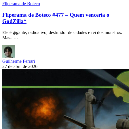
Fliperama de Boteco
Fliperama de Boteco #477 – Quem venceria o
GodZilla*
Ele é gigante, radioativo, destruidor de cidades e rei dos monstros.
Mas...…
Guilherme Ferrari
27 de abril de 2026