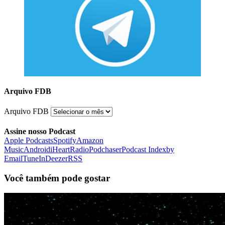
Arquivo FDB
Arquivo FDB
Assine nosso Podcast
Apple Podcasts
Spotify
Amazon
Music
Android
iHeartRadio
Podchaser
Podcast Index
by
Email
TuneIn
Deezer
RSS
Você também pode gostar