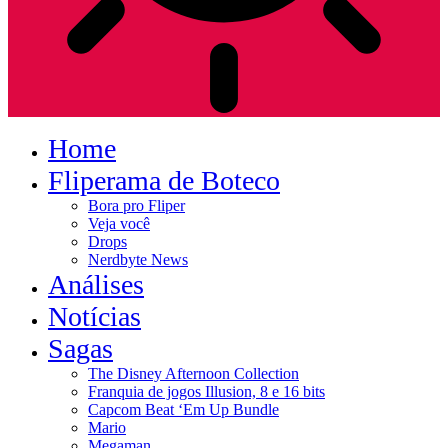
Home
Fliperama de Boteco
Bora pro Fliper
Veja você
Drops
Nerdbyte News
Análises
Notícias
Sagas
The Disney Afternoon Collection
Franquia de jogos Illusion, 8 e 16 bits
Capcom Beat ‘Em Up Bundle
Mario
Megaman