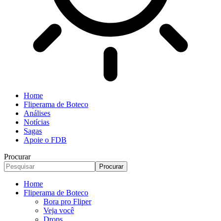
Home
Fliperama de Boteco
Análises
Notícias
Sagas
Apoie o FDB
Procurar
Home
Fliperama de Boteco
Bora pro Fliper
Veja você
Drops