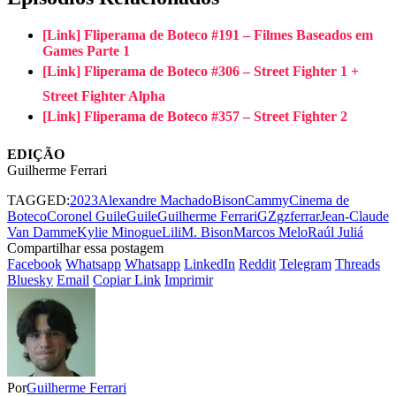
[Link] Fliperama de Boteco #191 – Filmes Baseados em
Games Parte 1
[Link] Fliperama de Boteco #306 – Street Fighter 1 +
Street Fighter Alpha
[Link] Fliperama de Boteco #357 – Street Fighter 2
EDIÇÃO
Guilherme Ferrari
TAGGED:
2023
Alexandre Machado
Bison
Cammy
Cinema de
Boteco
Coronel Guile
Guile
Guilherme Ferrari
GZ
gzferrar
Jean-Claude
Van Damme
Kylie Minogue
Lili
M. Bison
Marcos Melo
Raúl Juliá
Compartilhar essa postagem
Facebook
Whatsapp
Whatsapp
LinkedIn
Reddit
Telegram
Threads
Bluesky
Email
Copiar Link
Imprimir
Por
Guilherme Ferrari