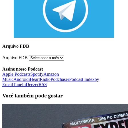
Arquivo FDB
Arquivo FDB
Assine nosso Podcast
Apple Podcasts
Spotify
Amazon
Music
Android
iHeartRadio
Podchaser
Podcast Index
by
Email
TuneIn
Deezer
RSS
Você também pode gostar