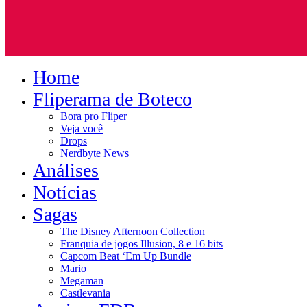
Home
Fliperama de Boteco
Bora pro Fliper
Veja você
Drops
Nerdbyte News
Análises
Notícias
Sagas
The Disney Afternoon Collection
Franquia de jogos Illusion, 8 e 16 bits
Capcom Beat ‘Em Up Bundle
Mario
Megaman
Castlevania