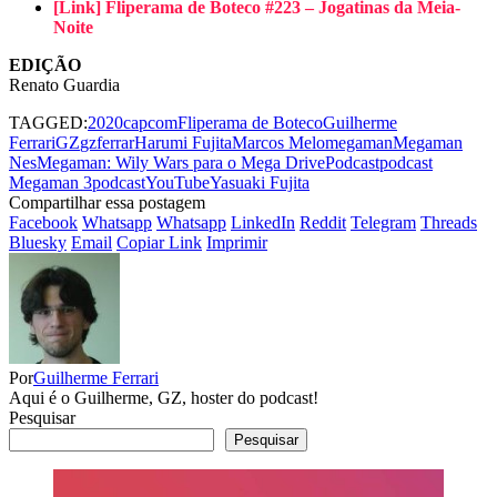
[Link] Fliperama de Boteco #223 – Jogatinas da Meia-
Noite
EDIÇÃO
Renato Guardia
TAGGED:
2020
capcom
Fliperama de Boteco
Guilherme
Ferrari
GZ
gzferrar
Harumi Fujita
Marcos Melo
megaman
Megaman
Nes
Megaman: Wily Wars para o Mega Drive
Podcast
podcast
Megaman 3
podcastYouTube
Yasuaki Fujita
Compartilhar essa postagem
Facebook
Whatsapp
Whatsapp
LinkedIn
Reddit
Telegram
Threads
Bluesky
Email
Copiar Link
Imprimir
Por
Guilherme Ferrari
Aqui é o Guilherme, GZ, hoster do podcast!
Pesquisar
Pesquisar