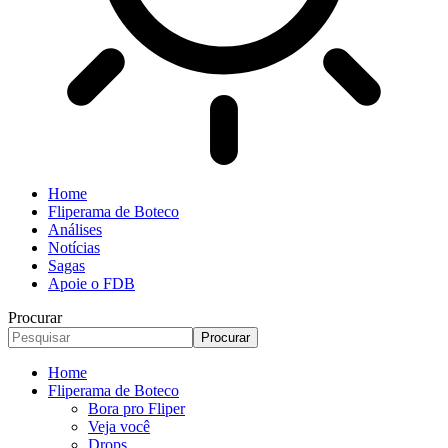
Home
Fliperama de Boteco
Análises
Notícias
Sagas
Apoie o FDB
Procurar
Home
Fliperama de Boteco
Bora pro Fliper
Veja você
Drops