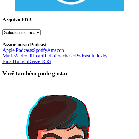
Arquivo FDB
Arquivo
FDB
Assine nosso Podcast
Apple Podcasts
Spotify
Amazon
Music
Android
iHeartRadio
Podchaser
Podcast Index
by
Email
TuneIn
Deezer
RSS
Você também pode gostar