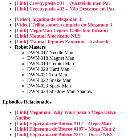
[Link] Creepypasta #01 – O Atari do meu Pai
[Link] Creepypasta #02 – Não Descanse em Paz
[Vídeo] Jogatina de Megaman 3
[Vídeo] Trilha sonora completa do Megaman 3
[Link] Mega Man Legacy Collection (Steam)
[Link] Manual Americano NES
[Link] Manual Japonês Famicom – traduzido
Robot Masters
DWN-017 Needle Man
DWN-018 Magnet Man
DWN-019 Gemini Man
DWN-020 Hard Man
DWN-021 Top Man
DWN-022 Snake Man
DWN-023 Spark Man
DWN-024 Shadow Man Shadow
Episódios Relacionados
[Link] Megaman: Wily Wars para o Mega Drive –
Análise
[Link] Fliperama de Boteco #117 – Mega Man
[Link] Fliperama de Boteco #187 – Mega Man 2
[Link] Fliperama de Boteco #217 – Dossiê NES