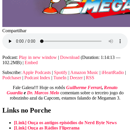
Compartilhar
Podcast:
Play in new window
|
Download
(Duration: 1:14:13 —
102.2MB) |
Embed
Subscribe:
Apple Podcasts
|
Spotify
|
Amazon Music
|
iHeartRadio
|
Podchaser
|
Podcast Index
|
TuneIn
|
Deezer
|
RSS
Fale Galera!!! Hoje os
robôs
Guilherme Ferrari
,
Renato
Guardia
e
Dr. Marcos Melo
comentam sobre o terceiro jogo do
robozinho azul da Capcom, estamos falando de Megaman 3.
Links no Porche
[Link] Ouça os antigos episódios do Nerd Byte News
[Link] Ouça as Rádios Fliperama