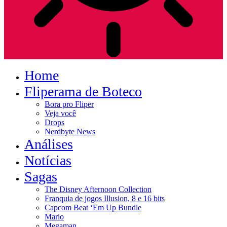
Home
Fliperama de Boteco
Bora pro Fliper
Veja você
Drops
Nerdbyte News
Análises
Notícias
Sagas
The Disney Afternoon Collection
Franquia de jogos Illusion, 8 e 16 bits
Capcom Beat ‘Em Up Bundle
Mario
Megaman