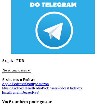
Arquivo FDB
Arquivo
FDB
Assine nosso Podcast
Apple Podcasts
Spotify
Amazon
Music
Android
iHeartRadio
Podchaser
Podcast Index
by
Email
TuneIn
Deezer
RSS
Você também pode gostar