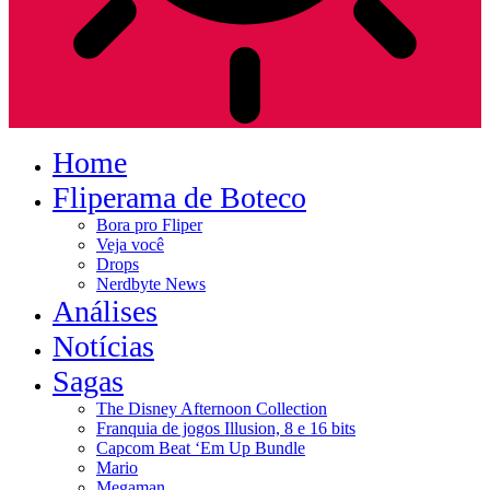
Home
Fliperama de Boteco
Bora pro Fliper
Veja você
Drops
Nerdbyte News
Análises
Notícias
Sagas
The Disney Afternoon Collection
Franquia de jogos Illusion, 8 e 16 bits
Capcom Beat ‘Em Up Bundle
Mario
Megaman