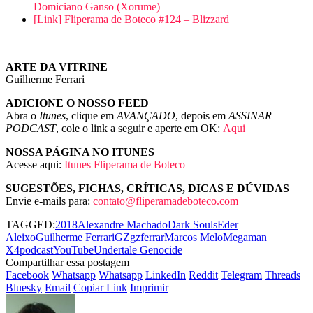
Domiciano Ganso (Xorume)
[Link] Fliperama de Boteco #124 – Blizzard
ARTE DA VITRINE
Guilherme Ferrari
ADICIONE O NOSSO FEED
Abra o
Itunes
, clique em
AVANÇADO
, depois em
ASSINAR
PODCAST
, cole o link a seguir e aperte em OK:
Aqui
NOSSA PÁGINA NO ITUNES
Acesse aqui:
Itunes Fliperama de Boteco
SUGESTÕES, FICHAS, CRÍTICAS, DICAS E DÚVIDAS
Envie e-mails para:
contato@fliperamadeboteco.com
TAGGED:
2018
Alexandre Machado
Dark Souls
Eder
Aleixo
Guilherme Ferrari
GZ
gzferrar
Marcos Melo
Megaman
X4
podcastYouTube
Undertale Genocide
Compartilhar essa postagem
Facebook
Whatsapp
Whatsapp
LinkedIn
Reddit
Telegram
Threads
Bluesky
Email
Copiar Link
Imprimir