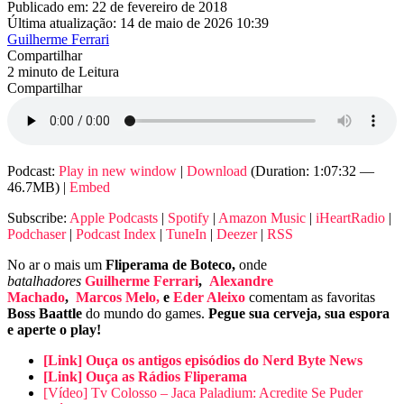
Publicado em: 22 de fevereiro de 2018
Última atualização: 14 de maio de 2026 10:39
Guilherme Ferrari
Compartilhar
2 minuto de Leitura
Compartilhar
Podcast:
Play in new window
|
Download
(Duration: 1:07:32 —
46.7MB) |
Embed
Subscribe:
Apple Podcasts
|
Spotify
|
Amazon Music
|
iHeartRadio
|
Podchaser
|
Podcast Index
|
TuneIn
|
Deezer
|
RSS
No ar o mais um
Fliperama de Boteco,
onde
batalhadores
Guilherme Ferrari
,
Alexandre
Machado
,
Marcos
Melo,
e
Eder Aleixo
comentam as favoritas
Boss Baattle
do mundo do games.
Pegue sua cerveja, sua espora
e aperte o play!
[Link] Ouça os antigos episódios do Nerd Byte News
[Link] Ouça as Rádios Fliperama
[Vídeo] Tv Colosso – Jaca Paladium: Acredite Se Puder