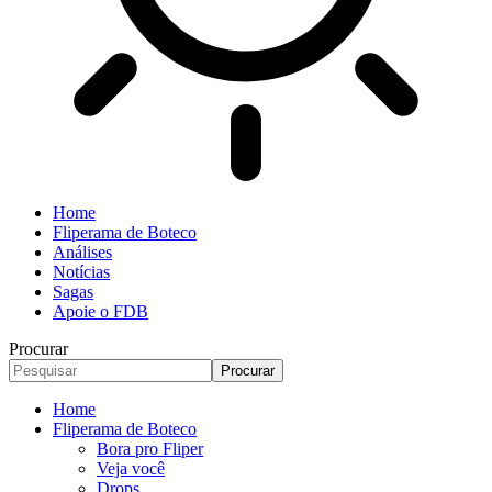
Home
Fliperama de Boteco
Análises
Notícias
Sagas
Apoie o FDB
Procurar
Home
Fliperama de Boteco
Bora pro Fliper
Veja você
Drops