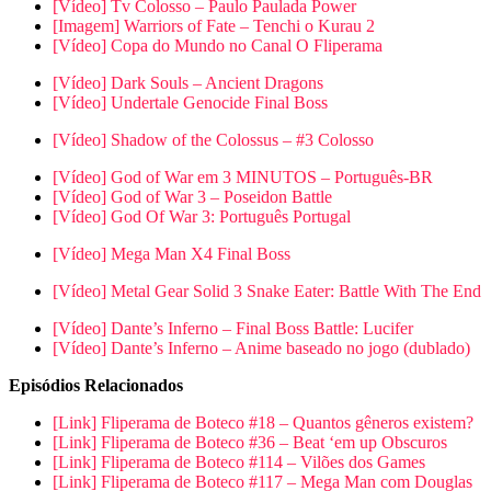
[Vídeo] Tv Colosso – Paulo Paulada Power
[Imagem] Warriors of Fate – Tenchi o Kurau 2
[Vídeo] Copa do Mundo no Canal O Fliperama
[Vídeo] Dark Souls – Ancient Dragons
[Vídeo] Undertale Genocide Final Boss
[Vídeo] Shadow of the Colossus – #3 Colosso
[Vídeo] God of War em 3 MINUTOS – Português-BR
[Vídeo] God of War 3 – Poseidon Battle
[Vídeo] God Of War 3: Português Portugal
[Vídeo] Mega Man X4 Final Boss
[Vídeo] Metal Gear Solid 3 Snake Eater: Battle With The End
[Vídeo] Dante’s Inferno – Final Boss Battle: Lucifer
[Vídeo] Dante’s Inferno – Anime baseado no jogo (dublado)
Episódios Relacionados
[Link] Fliperama de Boteco #18 – Quantos gêneros existem?
[Link] Fliperama de Boteco #36 – Beat ‘em up Obscuros
[Link] Fliperama de Boteco #114 – Vilões dos Games
[Link] Fliperama de Boteco #117 – Mega Man com Douglas