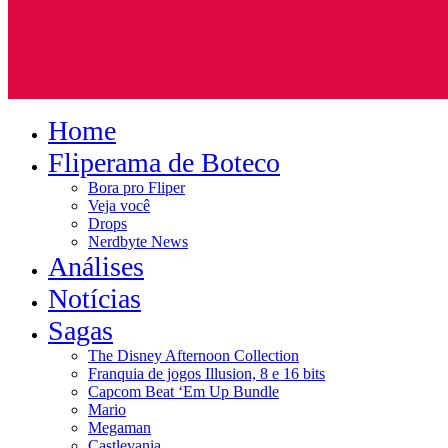
Home
Fliperama de Boteco
Bora pro Fliper
Veja você
Drops
Nerdbyte News
Análises
Notícias
Sagas
The Disney Afternoon Collection
Franquia de jogos Illusion, 8 e 16 bits
Capcom Beat ‘Em Up Bundle
Mario
Megaman
Castlevania