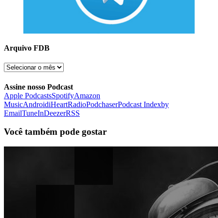
Arquivo FDB
Arquivo
FDB
Assine nosso Podcast
Apple Podcasts
Spotify
Amazon
Music
Android
iHeartRadio
Podchaser
Podcast Index
by
Email
TuneIn
Deezer
RSS
Você também pode gostar