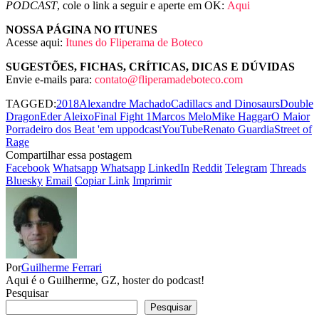
PODCAST
, cole o link a seguir e aperte em OK:
Aqui
NOSSA PÁGINA NO ITUNES
Acesse aqui:
Itunes do Fliperama de Boteco
SUGESTÕES, FICHAS, CRÍTICAS, DICAS E DÚVIDAS
Envie e-mails para:
contato@fliperamadeboteco.com
TAGGED:
2018
Alexandre Machado
Cadillacs and Dinosaurs
Double
Dragon
Eder Aleixo
Final Fight 1
Marcos Melo
Mike Haggar
O Maior
Porradeiro dos Beat 'em up
podcastYouTube
Renato Guardia
Street of
Rage
Compartilhar essa postagem
Facebook
Whatsapp
Whatsapp
LinkedIn
Reddit
Telegram
Threads
Bluesky
Email
Copiar Link
Imprimir
Por
Guilherme Ferrari
Aqui é o Guilherme, GZ, hoster do podcast!
Pesquisar
Pesquisar