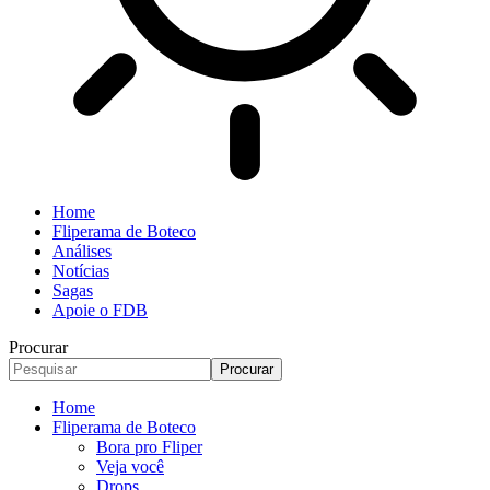
Home
Fliperama de Boteco
Análises
Notícias
Sagas
Apoie o FDB
Procurar
Home
Fliperama de Boteco
Bora pro Fliper
Veja você
Drops