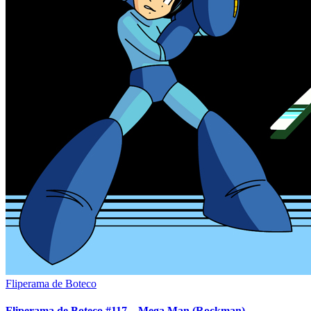
Fliperama de Boteco
Fliperama de Boteco #117 – Mega Man (Rockman)