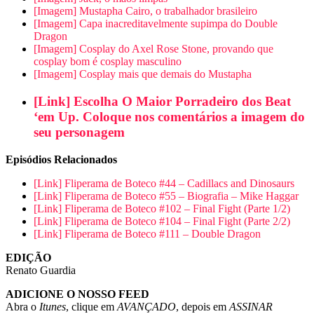
[Imagem] Mustapha Cairo, o trabalhador brasileiro
[Imagem] Capa inacreditavelmente supimpa do Double
Dragon
[Imagem] Cosplay do Axel Rose Stone, provando que
cosplay bom é cosplay masculino
[Imagem] Cosplay mais que demais do Mustapha
[Link] Escolha O Maior Porradeiro dos Beat
‘em Up. Coloque nos comentários a imagem do
seu personagem
Episódios Relacionados
[Link] Fliperama de Boteco #44 – Cadillacs and Dinosaurs
[Link] Fliperama de Boteco #55 – Biografia – Mike Haggar
[Link] Fliperama de Boteco #102 – Final Fight (Parte 1/2)
[Link] Fliperama de Boteco #104 – Final Fight (Parte 2/2)
[Link] Fliperama de Boteco #111 – Double Dragon
EDIÇÃO
Renato Guardia
ADICIONE O NOSSO FEED
Abra o
Itunes
, clique em
AVANÇADO
, depois em
ASSINAR