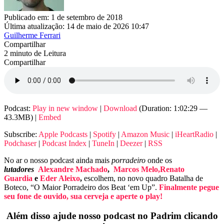
Publicado em: 1 de setembro de 2018
Última atualização: 14 de maio de 2026 10:47
Guilherme Ferrari
Compartilhar
2 minuto de Leitura
Compartilhar
Podcast:
Play in new window
|
Download
(Duration: 1:02:29 —
43.3MB) |
Embed
Subscribe:
Apple Podcasts
|
Spotify
|
Amazon Music
|
iHeartRadio
|
Podchaser
|
Podcast Index
|
TuneIn
|
Deezer
|
RSS
No ar o nosso podcast ainda mais
porradeiro
onde os
lutadores
Alexandre Machado
,
Marcos Melo,
Renato
Guardia
e
Eder Aleixo
,
escolhem, no novo quadro Batalha de
Boteco, “O Maior Porradeiro dos Beat ‘em Up”.
Finalmente pegue
seu fone de ouvido, sua cerveja e aperte o play!
Além disso ajude nosso podcast no Padrim clicando