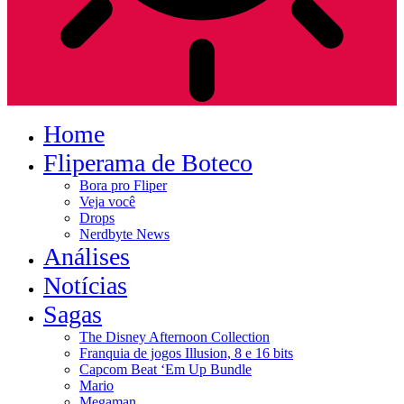
Home
Fliperama de Boteco
Bora pro Fliper
Veja você
Drops
Nerdbyte News
Análises
Notícias
Sagas
The Disney Afternoon Collection
Franquia de jogos Illusion, 8 e 16 bits
Capcom Beat ‘Em Up Bundle
Mario
Megaman