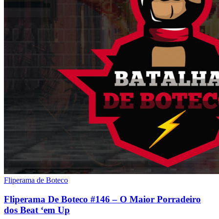
Fliperama de Boteco
Fliperama De Boteco #146 – O Maior Porradeiro
dos Beat ‘em Up