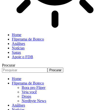
Home
Fliperama de Boteco
Análises
Notícias
Sagas
Apoie o FDB
Procurar
Home
Fliperama de Boteco
Bora pro Fliper
Veja você
Drops
Nerdbyte News
Análises
Notícias