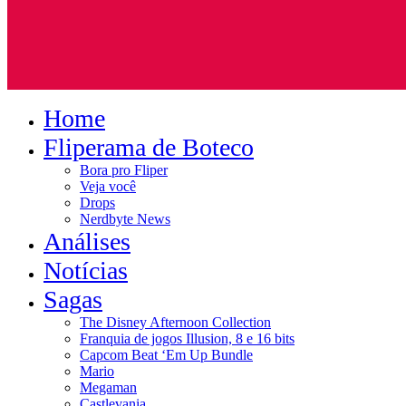
Home
Fliperama de Boteco
Bora pro Fliper
Veja você
Drops
Nerdbyte News
Análises
Notícias
Sagas
The Disney Afternoon Collection
Franquia de jogos Illusion, 8 e 16 bits
Capcom Beat ‘Em Up Bundle
Mario
Megaman
Castlevania