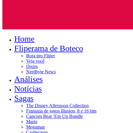
Home
Fliperama de Boteco
Bora pro Fliper
Veja você
Drops
Nerdbyte News
Análises
Notícias
Sagas
The Disney Afternoon Collection
Franquia de jogos Illusion, 8 e 16 bits
Capcom Beat ‘Em Up Bundle
Mario
Megaman
Castlevania