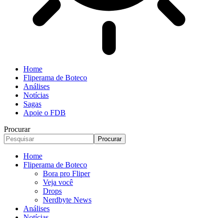
Home
Fliperama de Boteco
Análises
Notícias
Sagas
Apoie o FDB
Procurar
Home
Fliperama de Boteco
Bora pro Fliper
Veja você
Drops
Nerdbyte News
Análises
Notícias