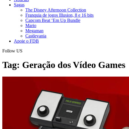
Sagas
The Disney Afternoon Collection
Franquia de jogos Illusion, 8 e 16 bits
Capcom Beat ‘Em Up Bundle
Mario
Megaman
Castlevania
Apoie o FDB
Follow US
Tag:
Geração dos Vídeo Games