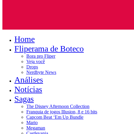
Home
Fliperama de Boteco
Bora pro Fliper
Veja você
Drops
Nerdbyte News
Análises
Notícias
Sagas
The Disney Afternoon Collection
Franquia de jogos Illusion, 8 e 16 bits
Capcom Beat ‘Em Up Bundle
Mario
Megaman
Castlevania