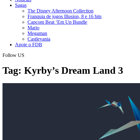
Sagas
The Disney Afternoon Collection
Franquia de jogos Illusion, 8 e 16 bits
Capcom Beat ‘Em Up Bundle
Mario
Megaman
Castlevania
Apoie o FDB
Follow US
Tag:
Kyrby’s Dream Land 3