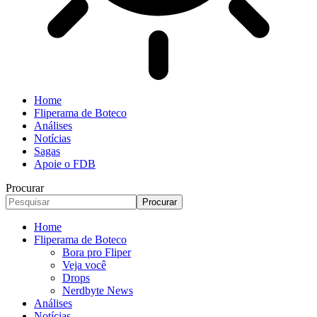
Home
Fliperama de Boteco
Análises
Notícias
Sagas
Apoie o FDB
Procurar
Home
Fliperama de Boteco
Bora pro Fliper
Veja você
Drops
Nerdbyte News
Análises
Notícias