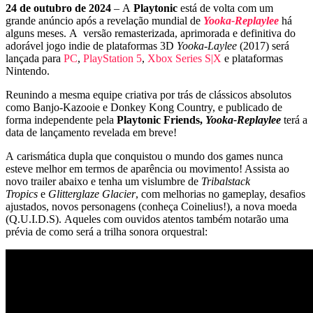
24 de outubro de 2024
– A
Playtonic
está de volta com um
grande anúncio após a revelação mundial de
Yooka-Replaylee
há
alguns meses. A versão remasterizada, aprimorada e definitiva do
adorável jogo indie de plataformas 3D
Yooka-Laylee
(2017) será
lançada para
PC
,
PlayStation 5
,
Xbox Series S|X
e plataformas
Nintendo.
Reunindo a mesma equipe criativa por trás de clássicos absolutos
como Banjo-Kazooie e Donkey Kong Country, e publicado de
forma independente pela
Playtonic Friends,
Yooka-Replaylee
terá a
data de lançamento revelada em breve!
A carismática dupla que conquistou o mundo dos games nunca
esteve melhor em termos de aparência ou movimento! Assista ao
novo trailer abaixo e tenha um vislumbre de
Tribalstack
Tropics
e
Glitterglaze Glacier
, com melhorias no gameplay, desafios
ajustados, novos personagens (conheça Coinelius!), a nova moeda
(Q.U.I.D.S). Aqueles com ouvidos atentos também notarão uma
prévia de como será a trilha sonora orquestral: