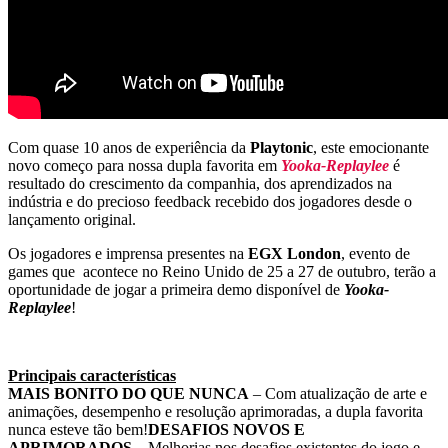
Com quase 10 anos de experiência da
Playtonic
, este emocionante
novo começo para nossa dupla favorita em
Yooka-Replaylee
é
resultado do crescimento da companhia, dos aprendizados na
indústria e do
precioso feedback recebido dos jogadores desde o
lançamento original.
Os jogadores e imprensa presentes na
EGX London
, evento de
games que acontece no Reino Unido de 25 a 27 de outubro, terão a
oportunidade de jogar a primeira demo disponível de
Yooka-
Replaylee
!
Principais características
MAIS BONITO DO QUE NUNCA
– Com atualização de arte e
animações, desempenho e resolução aprimoradas, a dupla favorita
nunca esteve tão bem!
DESAFIOS NOVOS E
APRIMORADOS
– Melhorias nos desafios existentes do jogo e