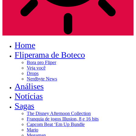
Home
Fliperama de Boteco
Bora pro Fliper
Veja você
Drops
Nerdbyte News
Análises
Notícias
Sagas
The Disney Afternoon Collection
Franquia de jogos Illusion, 8 e 16 bits
Capcom Beat ‘Em Up Bundle
Mario
Megaman