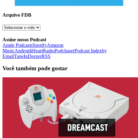
Arquivo FDB
Arquivo
FDB
Assine nosso Podcast
Apple Podcasts
Spotify
Amazon
Music
Android
iHeartRadio
Podchaser
Podcast Index
by
Email
TuneIn
Deezer
RSS
Você também pode gostar