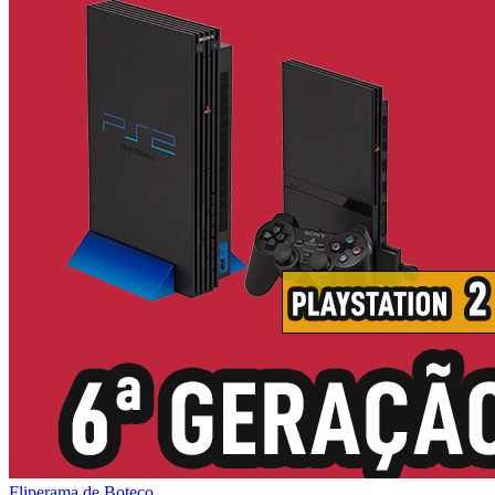
Fliperama de Boteco