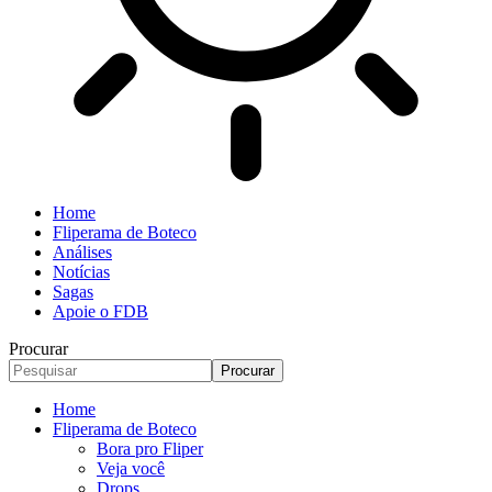
Home
Fliperama de Boteco
Análises
Notícias
Sagas
Apoie o FDB
Procurar
Home
Fliperama de Boteco
Bora pro Fliper
Veja você
Drops