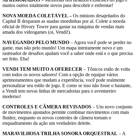
muitos outros totalmente novos para descobrir e enfrentar!
NOVA MOEDA COLETÁVEL –
Os minions desajeitados do
Capital B droparam as suadas moedinhas por aí. Colete a moeda
oficial de Hivory Tower para gastar na máquina de vendas mais
amada dos videogames (oi, Vendi!).
NAVEGANDO PELO MUNDO
– Agora você pode se perder no
game, mas não pelo mundo! Um mapa inteiramente novo e um
rastreador de desafios ajudam você a saber onde está e o que precisa
ser feito. Eba!
VENDI TEM MUITO A OFERECER
– Tônicos estão de volta
com todos os novos sabores! Com a opção de equipar vários
aprimoramentos que mudam a experiência, você pode realmente
personalizar seu estilo de jogo. E como se isso não fosse o bastante,
a Vendi tem novas linhas de mercadorias para o aventureiro
moderno!
CONTROLES E CÂMERA REVISADOS
– Um novo conjunto
de movimentos ajustados permite combinar movimentos com mais
fluidez, enquanto os novos controles de câmera tornam o
enquadramento da ação um verdadeiro deleite.
MARAVILHOSA TRILHA SONORA ORQUESTRAL
– A