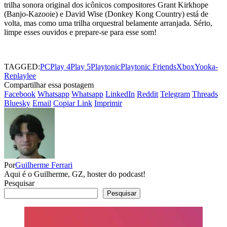
trilha sonora original dos icônicos compositores Grant Kirkhope
(Banjo-Kazooie) e David Wise (Donkey Kong Country) está de
volta, mas como uma trilha orquestral belamente arranjada. Sério,
limpe esses ouvidos e prepare-se para esse som!
TAGGED:
PC
Play 4
Play 5
Playtonic
Playtonic Friends
Xbox
Yooka-
Replaylee
Compartilhar essa postagem
Facebook
Whatsapp
Whatsapp
LinkedIn
Reddit
Telegram
Threads
Bluesky
Email
Copiar Link
Imprimir
Por
Guilherme Ferrari
Aqui é o Guilherme, GZ, hoster do podcast!
Pesquisar
Pesquisar