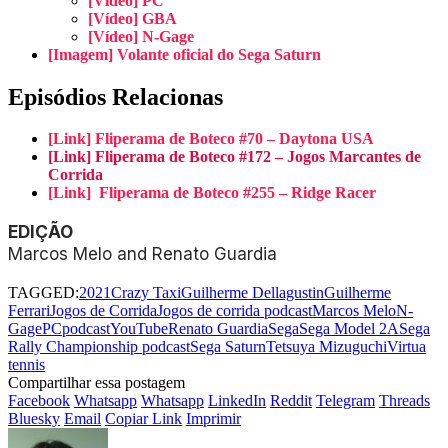
[Vídeo] PC
[Vídeo] GBA
[Vídeo] N-Gage
[Imagem] Volante oficial do Sega Saturn
Episódios Relacionas
[Link] Fliperama de Boteco #70 – Daytona USA
[Link] Fliperama de Boteco #172 – Jogos Marcantes de
Corrida
[Link] Fliperama de Boteco #255 – Ridge Racer
EDIÇÃO
Marcos Melo and Renato Guardia
TAGGED:
2021
Crazy Taxi
Guilherme Dellagustin
Guilherme
Ferrari
Jogos de Corrida
Jogos de corrida podcast
Marcos Melo
N-
Gage
PC
podcastYouTube
Renato Guardia
Sega
Sega Model 2A
Sega
Rally Championship podcast
Sega Saturn
Tetsuya Mizuguchi
Virtua
tennis
Compartilhar essa postagem
Facebook
Whatsapp
Whatsapp
LinkedIn
Reddit
Telegram
Threads
Bluesky
Email
Copiar Link
Imprimir