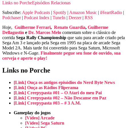
Links no Porche
Episódios Relacionas
Subscribe:
Apple Podcasts
|
Spotify
|
Amazon Music
|
iHeartRadio
|
Podchaser
|
Podcast Index
|
TuneIn
|
Deezer
|
RSS
Hoje,
Guilherme Ferrari
,
Renato Guardia
,
Guilherme
Dellagustin
e
Dr. Marcos Melo
comentam sobre o clássico de
corrida
Sega Rally Championship
que saiu para arcade criado pela
Sega Am 3 e lançado pela Sega em 1995 na placa de arcade Sega
Model 2A. Mais tarde foi convertido para Sega Saturn, Microsoft
Windows e N-Gage.
Finalmente pegue seu fone de ouvido, sua
cerveja e aperte o play!
Links no Porche
[Link] Ouça os antigos episódios do Nerd Byte News
[Link] Ouça as Rádios Fliperama
[Link] Creepypasta #01 – O Atari do meu Pai
[Link] Creepypasta #02 – Não Descanse em Paz
[Link] Creepypasta #03 – # 3 A.M.
Gameplay do jogos
[Vídeo] Arcade
[Vídeo] Sega Saturn