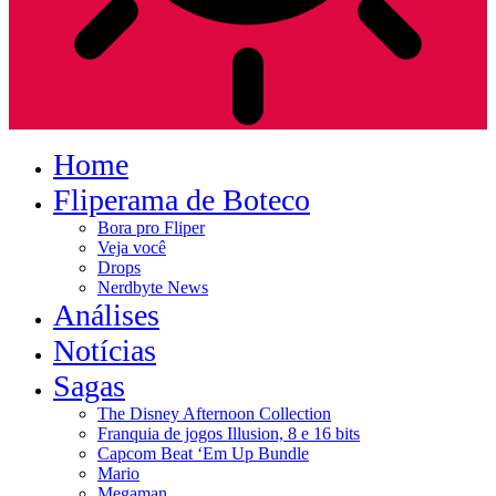
Home
Fliperama de Boteco
Bora pro Fliper
Veja você
Drops
Nerdbyte News
Análises
Notícias
Sagas
The Disney Afternoon Collection
Franquia de jogos Illusion, 8 e 16 bits
Capcom Beat ‘Em Up Bundle
Mario
Megaman