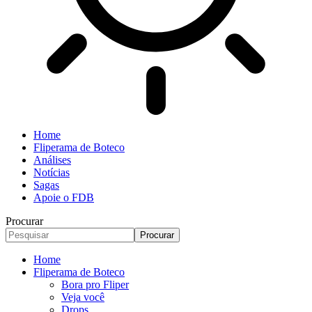
Home
Fliperama de Boteco
Análises
Notícias
Sagas
Apoie o FDB
Procurar
Home
Fliperama de Boteco
Bora pro Fliper
Veja você
Drops