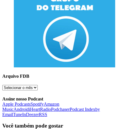
Arquivo FDB
Arquivo
FDB
Assine nosso Podcast
Apple Podcasts
Spotify
Amazon
Music
Android
iHeartRadio
Podchaser
Podcast Index
by
Email
TuneIn
Deezer
RSS
Você também pode gostar