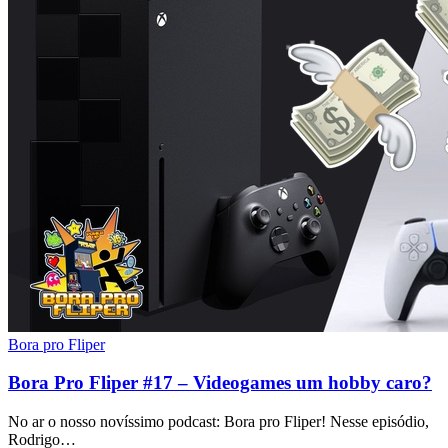
Bora pro Fliper
Bora Pro Fliper #17 – Videogames um hobby caro?
No ar o nosso novíssimo podcast: Bora pro Fliper! Nesse episódio,
Rodrigo…