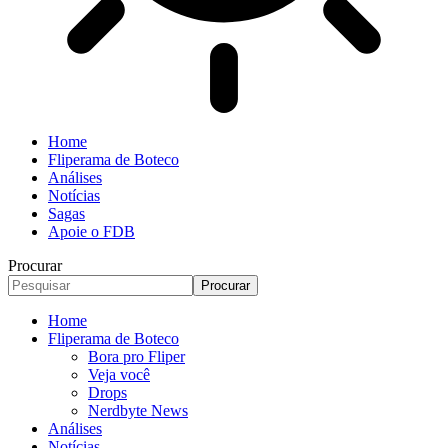
Home
Fliperama de Boteco
Análises
Notícias
Sagas
Apoie o FDB
Procurar
Home
Fliperama de Boteco
Bora pro Fliper
Veja você
Drops
Nerdbyte News
Análises
Notícias