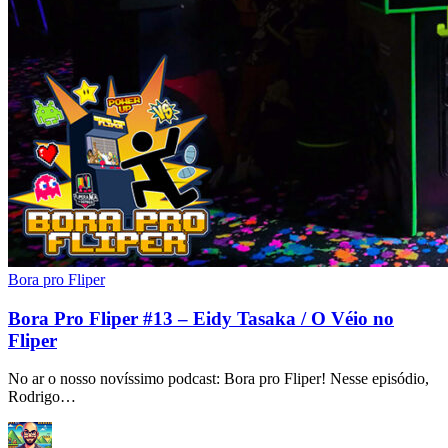
Bora pro Fliper
Bora Pro Fliper #13 – Eidy Tasaka / O Véio no
Fliper
No ar o nosso novíssimo podcast: Bora pro Fliper! Nesse episódio,
Rodrigo…