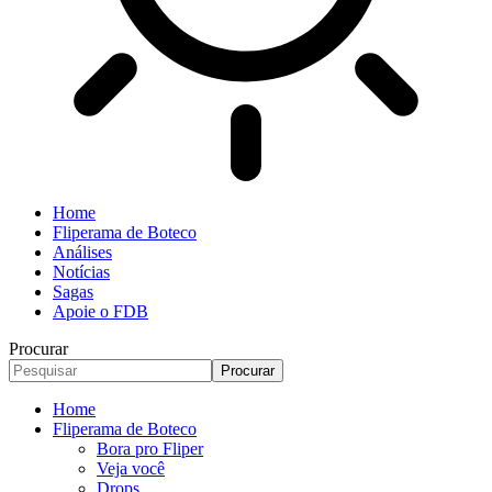
Home
Fliperama de Boteco
Análises
Notícias
Sagas
Apoie o FDB
Procurar
Home
Fliperama de Boteco
Bora pro Fliper
Veja você
Drops