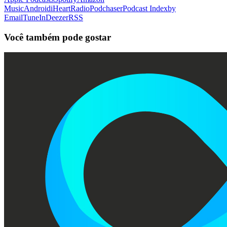
Music
Android
iHeartRadio
Podchaser
Podcast Index
by
Email
TuneIn
Deezer
RSS
Você também pode gostar