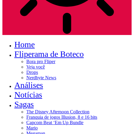
Home
Fliperama de Boteco
Bora pro Fliper
Veja você
Drops
Nerdbyte News
Análises
Notícias
Sagas
The Disney Afternoon Collection
Franquia de jogos Illusion, 8 e 16 bits
Capcom Beat ‘Em Up Bundle
Mario
Megaman