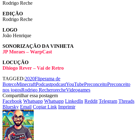
Rodrigo Reche
EDIÇÃO
Rodrigo Reche
LOGO
João Henrique
SONORIZAÇÃO DA VINHETA
JP Moraes – WarpCast
LOCUÇÃO
Dhiogo Rever – Vai de Retro
TAGGED:
2020
Fliperama de
Boteco
Minecraft
Podcast
podcastYouTube
Preconceito
Preconceito
nos jogos
Rodrigo Reche
roreche
Videogames
Compartilhar essa postagem
Facebook
Whatsapp
Whatsapp
LinkedIn
Reddit
Telegram
Threads
Bluesky
Email
Copiar Link
Imprimir