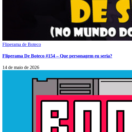
Fliperama de Boteco
Fliperama De Boteco #154 – Que personagem eu seria?
14 de maio de 2026