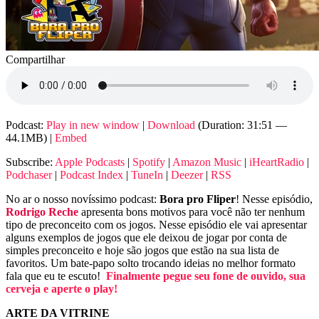
Compartilhar
Podcast:
Play in new window
|
Download
(Duration: 31:51 —
44.1MB) |
Embed
Subscribe:
Apple Podcasts
|
Spotify
|
Amazon Music
|
iHeartRadio
|
Podchaser
|
Podcast Index
|
TuneIn
|
Deezer
|
RSS
No ar o nosso novíssimo podcast:
Bora pro Fliper
! Nesse episódio,
Rodrigo Reche
apresenta bons motivos para você não ter nenhum
tipo de preconceito com os jogos. Nesse episódio ele vai apresentar
alguns exemplos de jogos que ele deixou de jogar por conta de
simples preconceito e hoje são jogos que estão na sua lista de
favoritos. Um bate-papo solto trocando ideias no melhor formato
fala que eu te escuto!
Finalmente pegue seu fone de ouvido, sua
cerveja e aperte o play!
ARTE DA VITRINE