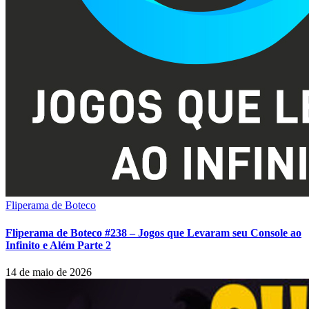
Fliperama de Boteco
Fliperama de Boteco #238 – Jogos que Levaram seu Console ao
Infinito e Além Parte 2
14 de maio de 2026