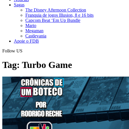
Sagas
The Disney Afternoon Collection
Franquia de jogos Illusion, 8 e 16 bits
Capcom Beat ‘Em Up Bundle
Mario
Megaman
Castlevania
Apoie o FDB
Follow US
Tag:
Turbo Game