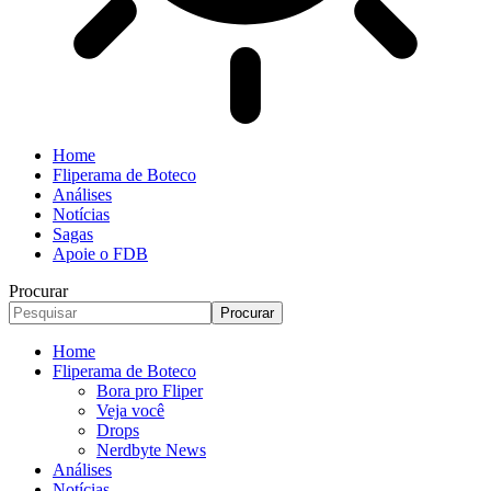
Home
Fliperama de Boteco
Análises
Notícias
Sagas
Apoie o FDB
Procurar
Home
Fliperama de Boteco
Bora pro Fliper
Veja você
Drops
Nerdbyte News
Análises
Notícias