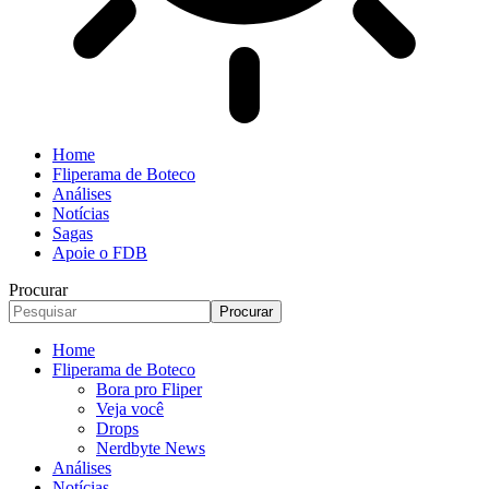
Home
Fliperama de Boteco
Análises
Notícias
Sagas
Apoie o FDB
Procurar
Home
Fliperama de Boteco
Bora pro Fliper
Veja você
Drops
Nerdbyte News
Análises
Notícias