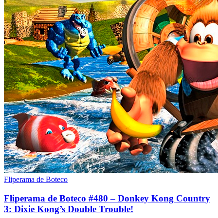
Fliperama de Boteco
Fliperama de Boteco #480 – Donkey Kong Country
3: Dixie Kong’s Double Trouble!