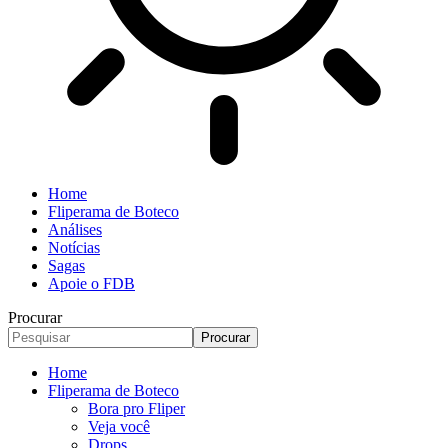
Home
Fliperama de Boteco
Análises
Notícias
Sagas
Apoie o FDB
Procurar
Home
Fliperama de Boteco
Bora pro Fliper
Veja você
Drops