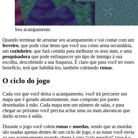
Seu acampamento
Quando terminar de arrumar seu acampamento e vai contar com um
ferreiro
, que pode criar items que você usa como arma secundária,
um
cozinheiro
, que fará comida para melhorar os seus stats, e uma
pesquisadora
que pode enfraquecer um tipo de inimigo à sua
escolha, descobrindo a sua fraqueza. É claro que para você ter esses
benefício, terá que habilitá-los, também coletando
runas
.
O ciclo do jogo
Cada vez que você deixa o acampamento, você irá percorrer um
mapa que é gerado aleatoriamente, mas composto por partes
desenhadas à mão. Cada mapa tem um número de salas, e para
chegar ao próximo você precisa achar uma ou mais alavancas que
darão acesso à saída.
Durante o jogo você coleta
runas
e
moedas
, sendo que as moedas
são usadas apenas dentro de um ciclo de jogo, e as runas você envia
ao seu acampamento quando chega à uma “sala peculiar” (que é o