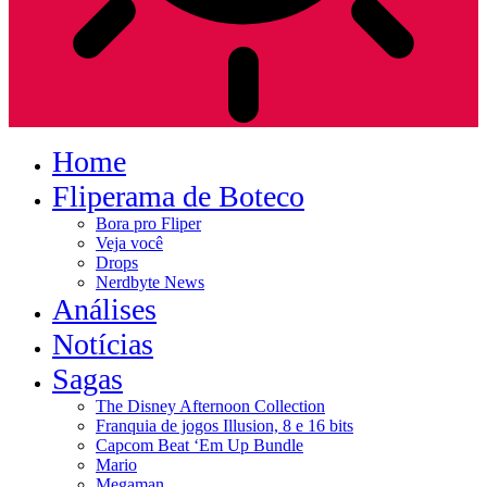
Home
Fliperama de Boteco
Bora pro Fliper
Veja você
Drops
Nerdbyte News
Análises
Notícias
Sagas
The Disney Afternoon Collection
Franquia de jogos Illusion, 8 e 16 bits
Capcom Beat ‘Em Up Bundle
Mario
Megaman