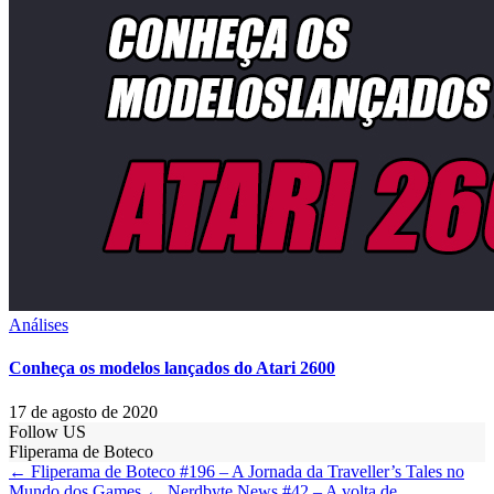
Análises
Conheça os modelos lançados do Atari 2600
17 de agosto de 2020
Follow US
Fliperama de Boteco
← Fliperama de Boteco #196 – A Jornada da Traveller’s Tales no
Mundo dos Games
← Nerdbyte News #42 – A volta de