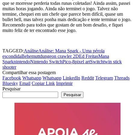
que se morresse perderia todas runas coletadas! Ainda assim, passei
muitas horas jogando. Ainda não terminei o jogo. Talvez não
termine, chequei em um chefe que parece bem difícil, quase um
bullet hell, mas talvez ponha mais dedicação e tente terminar o jogo.
Recomendo para todos que gostam de um bom desafio, e fiquei
muito feliz de ter encontrado esse jogo.
TAGGED:
Análise
Análise: Mana Spark - Uma pérola
escondida
Behemutt
dungeon crawler 2D
Ed Freitas
Mana
Spark
nintendo
Nintendo Switch
Pico-8
pixel art
Switch
twin stick
shooter
Compartilhar essa postagem
Facebook
Whatsapp
Whatsapp
LinkedIn
Reddit
Telegram
Threads
Bluesky
Email
Copiar Link
Imprimir
Pesquisar
Pesquisar