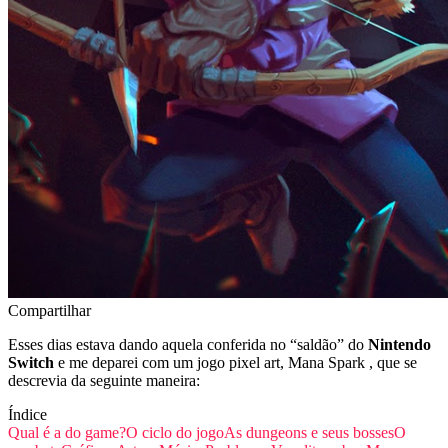
Compartilhar
Esses dias estava dando aquela conferida no “saldão” do
Nintendo
Switch
e me deparei com um jogo pixel art, Mana Spark , que se
descrevia da seguinte maneira:
Índice
Qual é a do game?
O ciclo do jogo
As dungeons e seus bosses
O