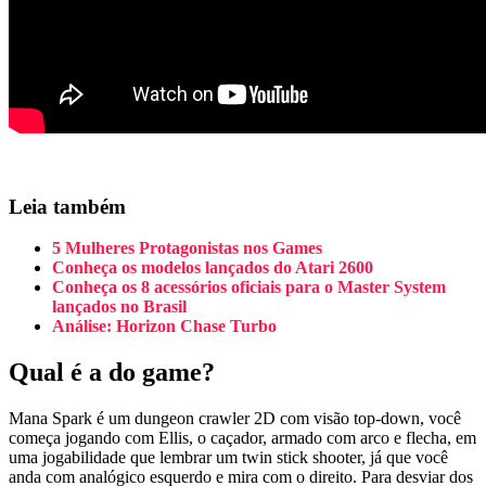
Leia também
5 Mulheres Protagonistas nos Games
Conheça os modelos lançados do Atari 2600
Conheça os 8 acessórios oficiais para o Master System
lançados no Brasil
Análise: Horizon Chase Turbo
Qual é a do game?
Mana Spark é um dungeon crawler 2D com visão top-down, você
começa jogando com Ellis, o caçador, armado com arco e flecha, em
uma jogabilidade que lembrar um twin stick shooter, já que você
anda com analógico esquerdo e mira com o direito. Para desviar dos