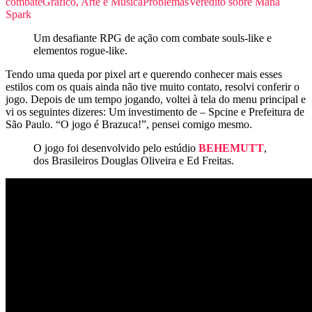
combate
Gráfico, Arte e Música
Problemas
Veredito sobre Mana
Spark
Um desafiante RPG de ação com combate souls-like e
elementos rogue-like.
Tendo uma queda por pixel art e querendo conhecer mais esses
estilos com os quais ainda não tive muito contato, resolvi conferir o
jogo. Depois de um tempo jogando, voltei à tela do menu principal e
vi os seguintes dizeres: Um investimento de – Spcine e Prefeitura de
São Paulo. “O jogo é Brazuca!”, pensei comigo mesmo.
O jogo foi desenvolvido pelo estúdio
BEHEMUTT
,
dos Brasileiros Douglas Oliveira e Ed Freitas.