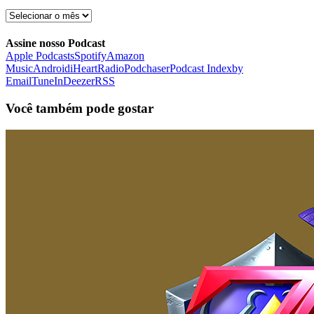
Arquivo
FDB
Assine nosso Podcast
Apple Podcasts
Spotify
Amazon
Music
Android
iHeartRadio
Podchaser
Podcast Index
by
Email
TuneIn
Deezer
RSS
Você também pode gostar