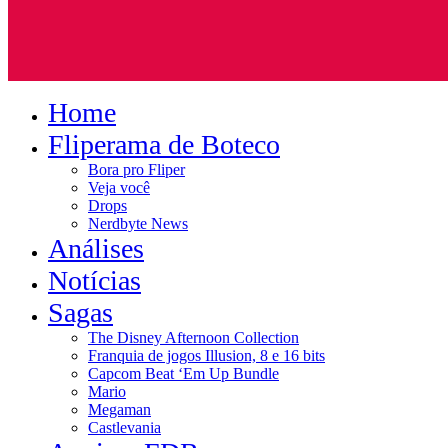
Home
Fliperama de Boteco
Bora pro Fliper
Veja você
Drops
Nerdbyte News
Análises
Notícias
Sagas
The Disney Afternoon Collection
Franquia de jogos Illusion, 8 e 16 bits
Capcom Beat ‘Em Up Bundle
Mario
Megaman
Castlevania