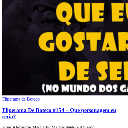
Fliperama de Boteco
Fliperama De Boteco #154 – Que personagem eu
seria?
Hoje Alexandre Machado, Marcos Melo e Alysson