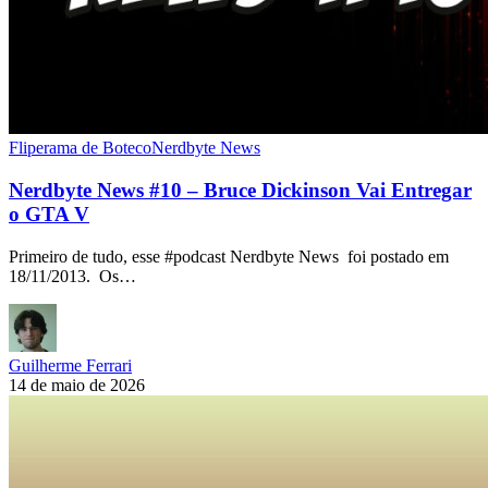
Fliperama de Boteco
Nerdbyte News
Nerdbyte News #10 – Bruce Dickinson Vai Entregar
o GTA V
Primeiro de tudo, esse #podcast Nerdbyte News foi postado em
18/11/2013. Os…
Guilherme Ferrari
14 de maio de 2026