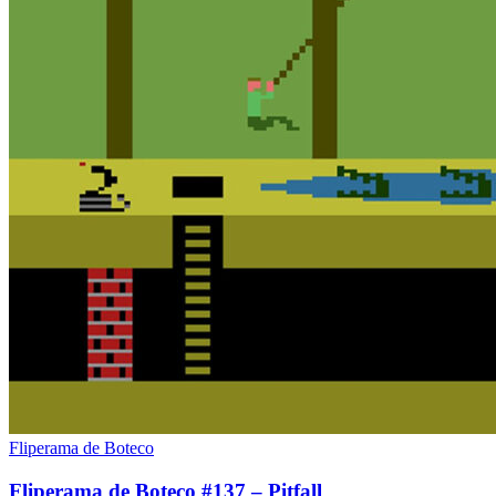
Fliperama de Boteco
Fliperama de Boteco #137 – Pitfall