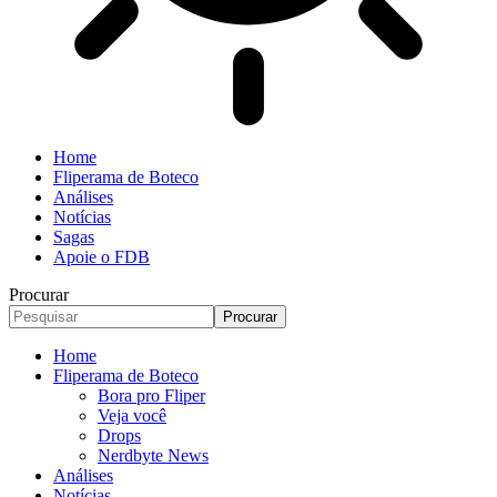
Home
Fliperama de Boteco
Análises
Notícias
Sagas
Apoie o FDB
Procurar
Home
Fliperama de Boteco
Bora pro Fliper
Veja você
Drops
Nerdbyte News
Análises
Notícias