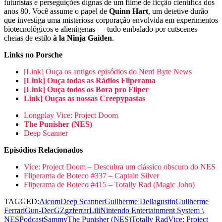
futuristas e perseguições dignas de um filme de ficção científica dos
anos 80. Você assume o papel de
Quinn Hart
, um detetive durão
que investiga uma misteriosa corporação envolvida em experimentos
biotecnológicos e alienígenas — tudo embalado por cutscenes
cheias de estilo
à la Ninja Gaiden
.
Links no Porsche
[Link] Ouça os antigos episódios do Nerd Byte News
[Link] Ouça todas as Rádios Fliperama
[Link] Ouça todos os Bora pro Fliper
Link] Ouças as nossas Creepypastas
Longplay Vice: Project Doom
The Punisher (NES)
Deep Scanner
Episódios Relacionados
Vice: Project Doom – Descubra um clássico obscuro do NES
Fliperama de Boteco #337 – Captain Silver
Fliperama de Boteco #415 – Totally Rad (Magic John)
TAGGED:
Aicom
Deep Scanner
Guilherme Dellagustin
Guilherme
Ferrari
Gun-Dec
GZ
gzferrar
Lili
Nintendo Entertainment System \
NES
Podcast
Sammy
The Punisher (NES)
Totally Rad
Vice: Project