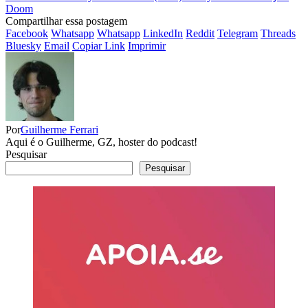
Doom
Compartilhar essa postagem
Facebook
Whatsapp
Whatsapp
LinkedIn
Reddit
Telegram
Threads
Bluesky
Email
Copiar Link
Imprimir
Por
Guilherme Ferrari
Aqui é o Guilherme, GZ, hoster do podcast!
Pesquisar
Pesquisar