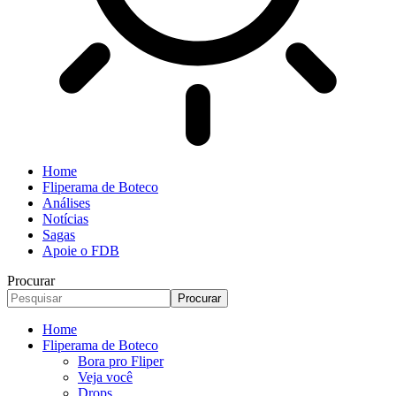
Home
Fliperama de Boteco
Análises
Notícias
Sagas
Apoie o FDB
Procurar
Home
Fliperama de Boteco
Bora pro Fliper
Veja você
Drops