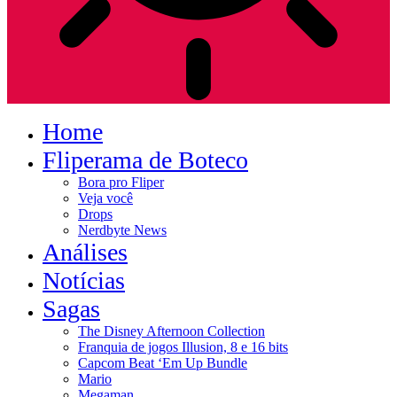
Home
Fliperama de Boteco
Bora pro Fliper
Veja você
Drops
Nerdbyte News
Análises
Notícias
Sagas
The Disney Afternoon Collection
Franquia de jogos Illusion, 8 e 16 bits
Capcom Beat ‘Em Up Bundle
Mario
Megaman