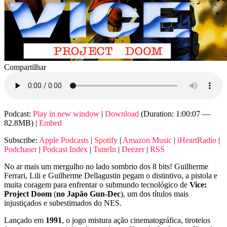
Compartilhar
Podcast:
Play in new window
|
Download
(Duration: 1:00:07 —
82.8MB) |
Embed
Subscribe:
Apple Podcasts
|
Spotify
|
Amazon Music
|
iHeartRadio
|
Podchaser
|
Podcast Index
|
TuneIn
|
Deezer
|
RSS
No ar mais um mergulho no lado sombrio dos 8 bits! Guilherme
Ferrari, Lili e Guilherme Dellagustin pegam o distintivo, a pistola e
muita coragem para enfrentar o submundo tecnológico de
Vice:
Project Doom
(
no Japão Gun-Dec
), um dos títulos mais
injustiçados e subestimados do NES.
Lançado em
1991
, o jogo mistura ação cinematográfica, tiroteios