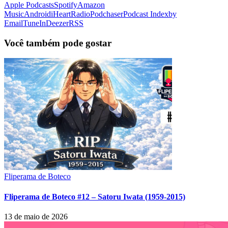
Apple Podcasts
Spotify
Amazon
Music
Android
iHeartRadio
Podchaser
Podcast Index
by
Email
TuneIn
Deezer
RSS
Você também pode gostar
Fliperama de Boteco
Fliperama de Boteco #12 – Satoru Iwata (1959-2015)
13 de maio de 2026