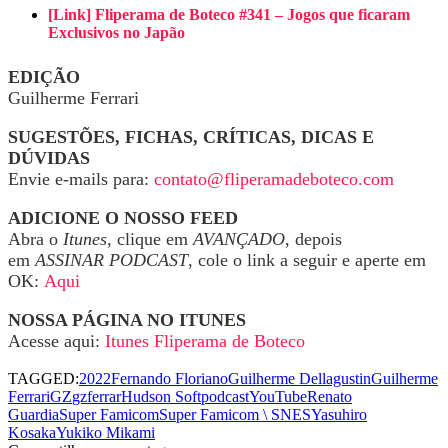
[Link] Fliperama de Boteco #341 – Jogos que ficaram
Exclusivos no Japão
EDIÇÃO
Guilherme Ferrari
SUGESTÕES, FICHAS, CRÍTICAS, DICAS E
DÚVIDAS
Envie e-mails para:
contato@fliperamadeboteco.com
ADICIONE O NOSSO FEED
Abra o
Itunes
, clique em
AVANÇADO
, depois
em
ASSINAR PODCAST
, cole o link a seguir e aperte em
OK:
Aqui
NOSSA PÁGINA NO ITUNES
Acesse aqui:
Itunes Fliperama de Boteco
TAGGED:
2022
Fernando Floriano
Guilherme Dellagustin
Guilherme
Ferrari
GZ
gzferrar
Hudson Soft
podcastYouTube
Renato
Guardia
Super Famicom
Super Famicom \ SNES
Yasuhiro
Kosaka
Yukiko Mikami