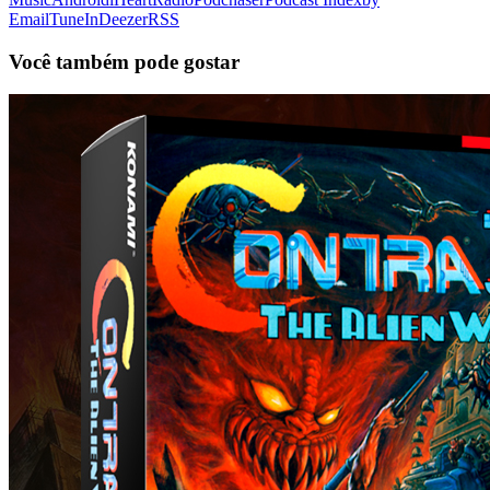
Email
TuneIn
Deezer
RSS
Você também pode gostar