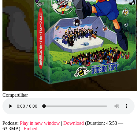
Compartilhar
Podcast:
Play in new window
|
Download
(Duration: 45:53 —
63.3MB) |
Embed