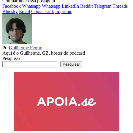
Compartilhar essa postagem
Facebook
Whatsapp
Whatsapp
LinkedIn
Reddit
Telegram
Threads
Bluesky
Email
Copiar Link
Imprimir
Por
Guilherme Ferrari
Aqui é o Guilherme, GZ, hoster do podcast!
Pesquisar
Pesquisar