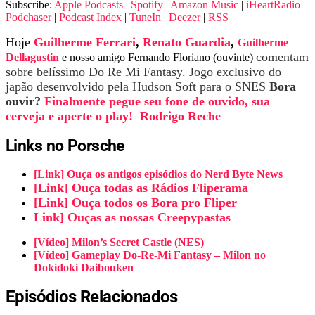
Subscribe:
Apple Podcasts
|
Spotify
|
Amazon Music
|
iHeartRadio
|
Podchaser
|
Podcast Index
|
TuneIn
|
Deezer
|
RSS
Hoje
Guilherme Ferrari
,
Renato Guardia
,
Guilherme
comentam
Dellagustin
e nosso amigo Fernando Floriano (ouvinte)
sobre belíssimo
Do Re Mi Fantasy
. Jogo exclusivo do
japão desenvolvido pela Hudson Soft para o SNES
Bora
ouvir?
Finalmente pegue seu fone de ouvido, sua
cerveja e aperte o play!
Rodrigo Reche
Links no Porsche
[Link] Ouça os antigos episódios do Nerd Byte News
[Link] Ouça todas as Rádios Fliperama
[Link] Ouça todos os Bora pro Fliper
Link] Ouças as nossas Creepypastas
[Vídeo] Milon’s Secret Castle (NES)
[Vídeo] Gameplay Do-Re-Mi Fantasy – Milon no
Dokidoki Daibouken
Episódios Relacionados