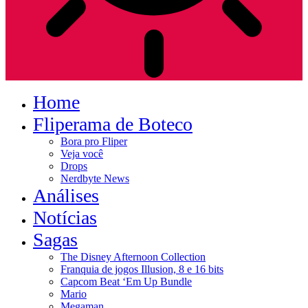
Home
Fliperama de Boteco
Bora pro Fliper
Veja você
Drops
Nerdbyte News
Análises
Notícias
Sagas
The Disney Afternoon Collection
Franquia de jogos Illusion, 8 e 16 bits
Capcom Beat ‘Em Up Bundle
Mario
Megaman