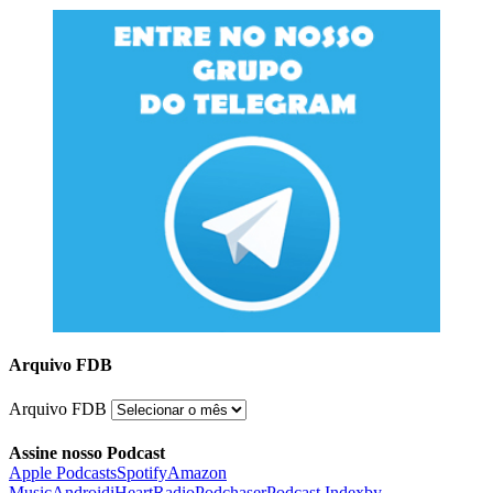
Arquivo FDB
Arquivo FDB
Assine nosso Podcast
Apple Podcasts
Spotify
Amazon
Music
Android
iHeartRadio
Podchaser
Podcast Index
by