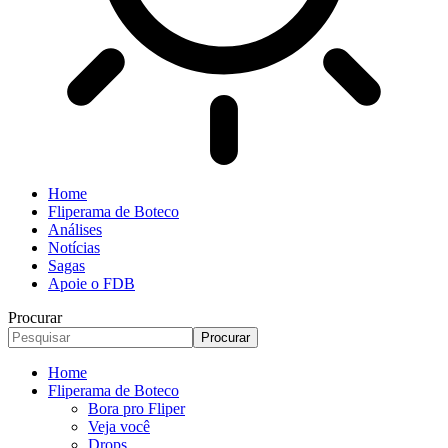
Home
Fliperama de Boteco
Análises
Notícias
Sagas
Apoie o FDB
Procurar
Home
Fliperama de Boteco
Bora pro Fliper
Veja você
Drops