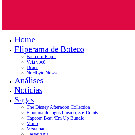
Home
Fliperama de Boteco
Bora pro Fliper
Veja você
Drops
Nerdbyte News
Análises
Notícias
Sagas
The Disney Afternoon Collection
Franquia de jogos Illusion, 8 e 16 bits
Capcom Beat ‘Em Up Bundle
Mario
Megaman
Castlevania