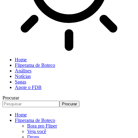
Home
Fliperama de Boteco
Análises
Notícias
Sagas
Apoie o FDB
Procurar
Home
Fliperama de Boteco
Bora pro Fliper
Veja você
Drops