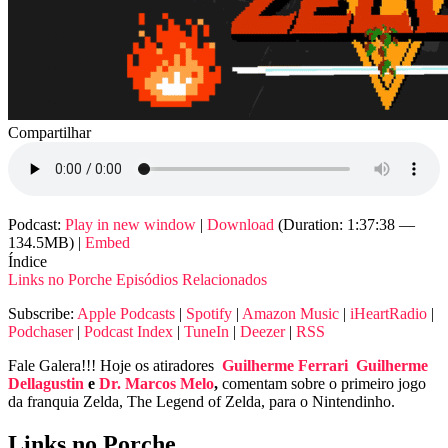
Compartilhar
Podcast:
Play in new window
|
Download
(Duration: 1:37:38 —
134.5MB) |
Embed
Índice
Links no Porche
Episódios Relacionados
Subscribe:
Apple Podcasts
|
Spotify
|
Amazon Music
|
iHeartRadio
|
Podchaser
|
Podcast Index
|
TuneIn
|
Deezer
|
RSS
Fale Galera!!! Hoje os atiradores
Guilherme Ferrari
Guilherme
Dellagustin
e
Dr. Marcos Melo
,
comentam sobre o primeiro jogo
da franquia Zelda, The Legend of Zelda, para o Nintendinho.
Links no Porche