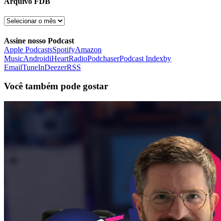
Arquivo FDB
Arquivo
FDB
Assine nosso Podcast
Apple Podcasts
Spotify
Amazon
Music
Android
iHeartRadio
Podchaser
Podcast Index
by
Email
TuneIn
Deezer
RSS
Você também pode gostar