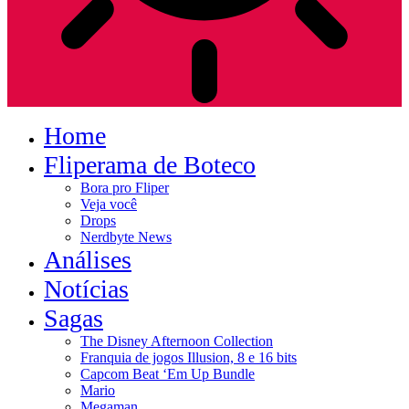
Home
Fliperama de Boteco
Bora pro Fliper
Veja você
Drops
Nerdbyte News
Análises
Notícias
Sagas
The Disney Afternoon Collection
Franquia de jogos Illusion, 8 e 16 bits
Capcom Beat ‘Em Up Bundle
Mario
Megaman