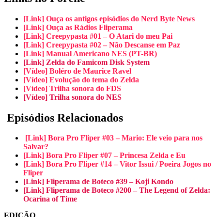
[Link] Ouça os antigos episódios do Nerd Byte News
[Link] Ouça as Rádios Fliperama
[Link] Creepypasta #01 – O Atari do meu Pai
[Link] Creepypasta #02 – Não Descanse em Paz
[Link] Manual Americano NES (PT-BR)
[Link] Zelda do Famicom Disk System
[Vídeo] Boléro de Maurice Ravel
[Vídeo] Evolução do tema do Zelda
[Vídeo] Trilha sonora do FDS
[Vídeo] Trilha sonora do NES
Episódios Relacionados
[Link] Bora Pro Fliper #03 – Mario: Ele veio para nos
Salvar?
[Link] Bora Pro Fliper #07 – Princesa Zelda e Eu
[Link] Bora Pro Fliper #14 – Vitor Issui / Poeira Jogos no
Fliper
[Link] Fliperama de Boteco #39 – Koji Kondo
[Link] Fliperama de Boteco #200 – The Legend of Zelda:
Ocarina of Time
EDIÇÃO