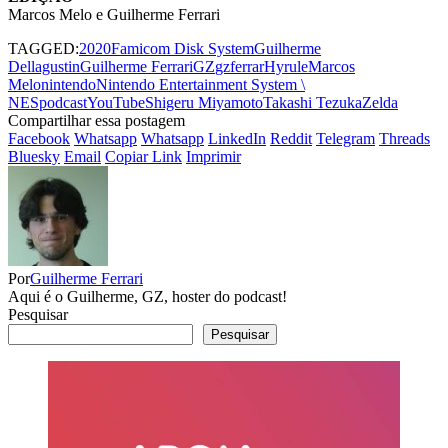
Marcos Melo e Guilherme Ferrari
TAGGED:
2020
Famicom Disk System
Guilherme
Dellagustin
Guilherme Ferrari
GZ
gzferrar
Hyrule
Marcos
Melo
nintendo
Nintendo Entertainment System \
NES
podcastYouTube
Shigeru Miyamoto
Takashi Tezuka
Zelda
Compartilhar essa postagem
Facebook
Whatsapp
Whatsapp
LinkedIn
Reddit
Telegram
Threads
Bluesky
Email
Copiar Link
Imprimir
Por
Guilherme Ferrari
Aqui é o Guilherme, GZ, hoster do podcast!
Pesquisar
Pesquisar