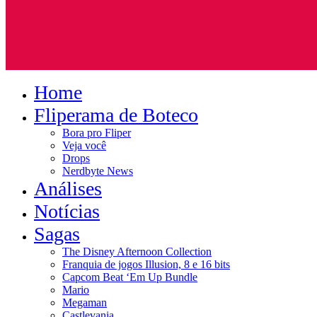
Home
Fliperama de Boteco
Bora pro Fliper
Veja você
Drops
Nerdbyte News
Análises
Notícias
Sagas
The Disney Afternoon Collection
Franquia de jogos Illusion, 8 e 16 bits
Capcom Beat ‘Em Up Bundle
Mario
Megaman
Castlevania