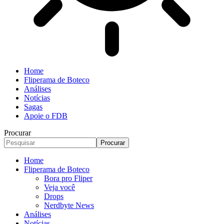
Home
Fliperama de Boteco
Análises
Notícias
Sagas
Apoie o FDB
Procurar
Home
Fliperama de Boteco
Bora pro Fliper
Veja você
Drops
Nerdbyte News
Análises
Notícias