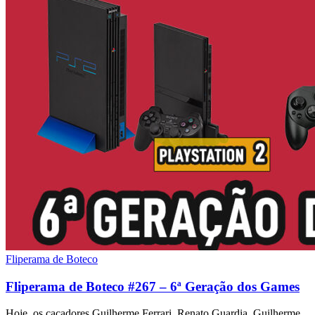
Fliperama de Boteco
Fliperama de Boteco #267 – 6ª Geração dos Games
Hoje, os caçadores Guilherme Ferrari, Renato Guardia, Guilherme